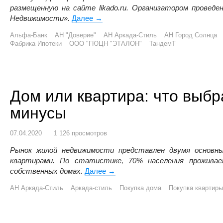
размещенную на сайте likado.ru. Организатором провед
Недвижимости».
Далее
Конкурс баннерной рекламы
→
Альфа-Банк
АН "Доверие"
АН Аркада-Стиль
АН Город Солнца
Фабрика Ипотеки
ООО "ГЮЦН "ЭТАЛОН"
ТандемТ
Дом или квартира: что выб
минусы
07.04.2020
1 126 просмотров
Рынок жилой недвижимости представлен двумя основн
квартирами. По статистике, 70% населения прожива
собственных домах.
Далее
Дом или квартира: что выбрать
→
АН Аркада-Стиль
Аркада-стиль
Покупка дома
Покупка квартиры