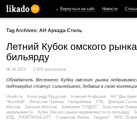
←
Вернуться на сайт
Новости
Стать
likado.ru
Tag Archives: АН Аркада-Стиль
Летний Кубок омского рынк
бильярду
06.06.2022
1 029 просмотров
Обладатель Весеннего Кубка омского рынка недвижимо
подтвердил статус сильнейшего, добавив в свою коллекцию
Likado.ru
Александр Прудский
Алексей Агафонов
АН "Два берег
"RussКий"
Вячеслав Гуринов
Газпромбанк
ГПБ
Дмитрий Салам
Маслов
Евгений Митясов
Компания "СОДОС"
Константин Роман
недвижимости
Кубок Омского рынка недвижимости по бильярду
М
КПД
РИЭЛТКОНСАЛТ
Станислав Любин
ТандемТ
ФРК "Этажи