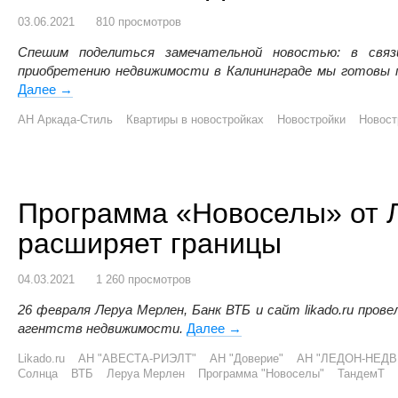
03.06.2021
810 просмотров
Спешим поделиться замечательной новостью: в свя
приобретению недвижимости в Калининграде мы готовы 
Далее
КВАРТИРЫ В НОВОМ ЭКОКВАРТАЛЕ «РУССКАЯ ЕВ
→
АН Аркада-Стиль
Квартиры в новостройках
Новостройки
Новост
Программа «Новоселы» от 
расширяет границы
04.03.2021
1 260 просмотров
26 февраля Леруа Мерлен, Банк ВТБ и сайт likado.ru пров
агентств недвижимости.
Далее
Программа «Новоселы» от 
→
Likado.ru
АН "АВЕСТА-РИЭЛТ"
АН "Доверие"
АН "ЛЕДОН-НЕД
Солнца
ВТБ
Леруа Мерлен
Программа "Новоселы"
ТандемТ