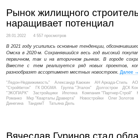
Рынок жилищного строител
наращивает потенциал
28.01.2022
4 557 просмотров
В 2021 году усилились основные тенденции, обозначивши
Омска в 2020-м. Сохранявшийся весь год высокий покупа
первичном, так и на вторичном рынках. В городе сох
Вместе с тем реализуется ряд новых проектов, к
разнообразят ассортимент местных новостроек.
Далее
Р
"Ледон-Недвижимость"
Александр Каюкин
АН Аркада-Стиль
АО
"Стройбетон"
ГК DOGMA
Группа "Эталон"
Долгострои
ДСК Кон
"ЭКОПАРК"
Застройщики
Ипотека
Компания "Партнер-Строй"
Романко
Мкр "Кварталы Драверта"
Новостройки
Олег Золотов
Динегина
ТандемТ
Татьяна Дель
Вячеслав Гуринов стал обл