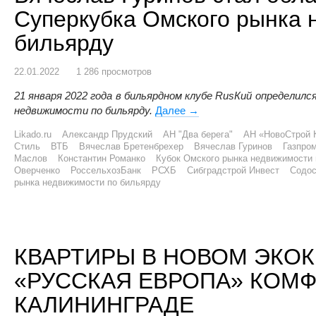
Суперкубка Омского рынка 
бильярду
22.01.2022
1 286 просмотров
21 января 2022 года в бильярдном клубе RusКий определил
недвижимости по бильярду.
Далее
Вячеслав Гуринов стал о
→
Likado.ru
Александр Прудский
АН "Два берега"
АН «НовоСтрой 
Стиль
ВТБ
Вячеслав Бретенбрехер
Вячеслав Гуринов
Газпро
Маслов
Константин Романко
Кубок Омского рынка недвижимости 
Оверченко
РоссельхозБанк
РСХБ
Сибградстрой Инвест
Содо
рынка недвижимости по бильярду
КВАРТИРЫ В НОВОМ ЭКОК
«РУССКАЯ ЕВРОПА» КОМФ
КАЛИНИНГРАДЕ