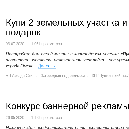
Купи 2 земельных участка и 
подарок
03.07.2020
1 051 просмотров
Постройте дом своей мечты в коттеджном поселке
«Пу
плотность населения, малоэтажная застройка – все преи
города Омска.
Далее
Купи 2 земельных участка и получи 1 
→
АН Аркада-Стиль
Загородная недвижимость
КП "Пушкинский лес
Конкурс баннерной реклам
26.05.2020
1 173 просмотров
Накануне Дня предпринимателя были подведены итоги ко