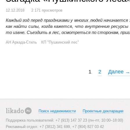
12.12.2018
2 171 просмотров
Каждый год перед праздниками у многих людей начинается
как найти силы, когда кажется, что внутренние ресурсы
то извне. Съездить в лес, осмотреться по сторонам, пр
АН Аркада-Стиль
КП "Пушкинский лес"
P
1
2
Далее 
o
s
t
s
Поиск недвижимости
Проектные декларации
likado.ru
n
Поддержка пользователей: +7 (913) 147 37 23 (пн–пт, 10:00–18:00)
Рекламный отдел: +7 (3812) 341 699, +7 (904) 827 03 42