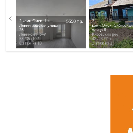
2 комн.Омск. 1-я
5590 т.р.
2
0 т.р.
Ленинградская улица
комн.Омск. Сибирская
25
улица 8
Ленинский р-н/
Кировский р-н/
53 /35 /10 /
42 /23 /11 /
6 этаж из 10
1 этаж из 1