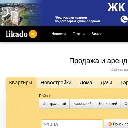
Новости
Статьи
Видео
likado.ru
Продажа и аренд
Сейчас на
Квартиры
Новостройки
Дома
Дачи
Га
Район:
Продажа и аренда недвижимости в Омске
Центральный
Кировский
Ленинский
О
Likado.ru – сайт актуальных и достоверных объявлений по нед
или купить квартиру, найти землю под строительство, подоб
Likado.ru, чтобы сэкономить время и силы в поисках нужного в
Поиск по