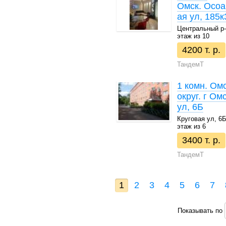
Омск. Осоа
ая ул, 185к
Центральный р-н 
этаж из 10
4200 т. р.
ТандемТ
1 комн. Ом
округ. г Ом
ул, 6Б
Круговая ул, 6Б 
этаж из 6
3400 т. р.
ТандемТ
1
2
3
4
5
6
7
Показывать по