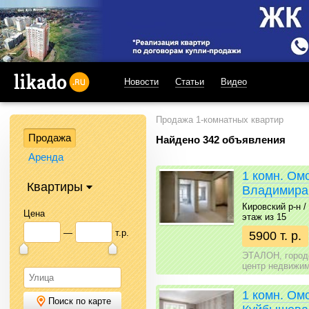
Новости
Статьи
Видео
likado.ru
Продажа 1-комнатных квартир
Продажа
Найдено 342 объявления
Аренда
1 комн. Ом
Квартиры
Владимира
Кировский р-н / 
Цена
этаж из 15
—
т.р.
5900 т. р.
ЭТАЛОН, город
центр недвижи
1 комн. Ом
Поиск по карте