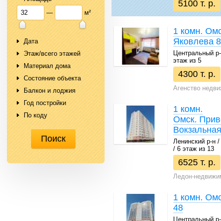
5100 т. р.
—
м²
1 комн. Ом
Яковлева 
Дата
Центральный р-н 
Этаж/всего этажей
этаж из 5
Материал дома
4300 т. р.
Состояние объекта
Агенство недв
Балкон и лоджия
Год постройки
1 комн.
По коду
Омск. Прив
Вокзальная
Ленинский р-н / 
/ 6 этаж из 13
6525 т. р.
Ледон-недвижи
1 комн. Омс
48
Центральный р-н