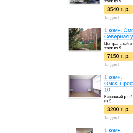
этаж из 9
3540 т. р.
ТандемТ
1 комн. Омс
Северная у
Центральный р-н 
этаж из 9
7150 т. р.
ТандемТ
1 комн.
Омск. Проф
10
Кировский р-н / 
из 5
3200 т. р.
ТандемТ
1 комн.