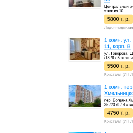
Центральный р-н 
этаж из 10
5800 т. р.
Ледон-недвижи
1 комн. ул.
11, корп. В
ул. Говорова, 11
/18 /8 / 5 этаж и
5500 т. р.
Кристалл (ИП Л
1 комн. пер
Хмельницко
пер. Богдана Хм
35 /20 /9 / 4 эт
4750 т. р.
Кристалл (ИП Л