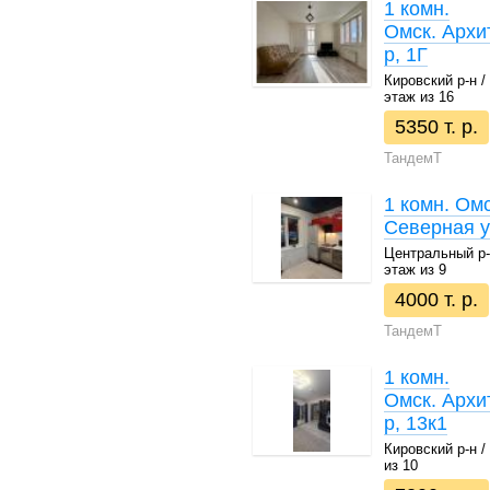
1 комн.
Омск. Архи
р, 1Г
Кировский р-н / 
этаж из 16
5350 т. р.
ТандемТ
1 комн. Омс
Северная у
Центральный р-н 
этаж из 9
4000 т. р.
ТандемТ
1 комн.
Омск. Архи
р, 13к1
Кировский р-н / 
из 10