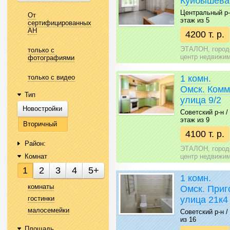
Куйбышева
Центральный р-н 
От
этаж из 5
сертифицированных
АН
4200 т. р.
ЭТАЛОН, город
только с
центр недвижи
фотографиями
1 комн.
только с видео
Омск. Ком
Тип
улица 9/2
Новостройки
Советский р-н / 
этаж из 9
Вторичный
4100 т. р.
Район:
ЭТАЛОН, город
центр недвижи
Комнат
1
2
3
4
5+
1 комн.
комнаты
Омск. Приг
улица 21к4
гостинки
малосемейки
Советский р-н / 
из 16
Площадь