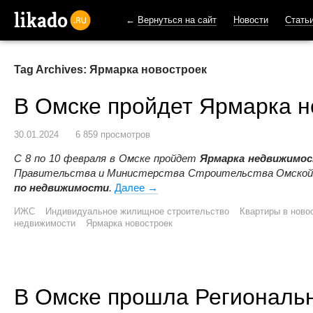
←
Вернуться на сайт
Новости
Стать
likado.ru
Tag Archives: Ярмарка новостроек
В Омске пройдет Ярмарка 
30.01.2024
6 859 просмотров
С 8 по 10 февраля в Омске пройдет
Ярмарка недвижимо
Правительства и Министерства Строительства Омской 
по недвижимости
.
Далее
В Омске пройдет Ярмарка недви
→
ИЖС
Индивидуальное жилищное строительство
Квартиры в ново
недвижимости
Ярмарка новостроек
В Омске прошла Региональ