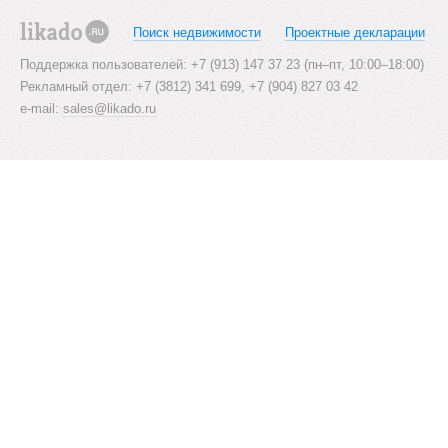
s
Поиск недвижимости
Проектные декларации
likado.ru
n
Поддержка пользователей: +7 (913) 147 37 23 (пн–пт, 10:00–18:00)
Рекламный отдел: +7 (3812) 341 699, +7 (904) 827 03 42
a
e-mail:
sales@likado.ru
v
i
g
a
t
i
o
n