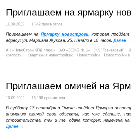
Приглашаем на ярмарку нов
11.09.2022
1 642 просмотров
Приглашаем на
Ярмарку новостроек
, которая пройдет
адресу: ул. Маршала Жукова, 25. Начало в 10 часов.
Далее
П
АН «НовоСтрой КПД плюс»
АО «ЗСЖБ № 6»
ЖК "Гранатовый"
Ж
крепость"
Квартиры в новостройках
Новостройки
Новостройки в
Приглашаем омичей на Ярма
10.09.2022
13 198 просмотров
В субботу 17 сентября в Омске пройдет Ярмарка новост
вниманию омичей свои объекты, как уже сданные, на
строительства, так и те, сдача которых намечена на
Далее
Приглашаем омичей на Ярмарку новостроек!
→