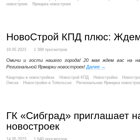
новостроек
Ярмарка новостроек
НовоСтрой КПД плюс: Ждем
18.05.2023
1 388 просмотров
Омичи и гости нашего города! 20 мая ждем вас на 
Региональной Ярмарки новостроек!
Далее
НовоСтрой КПД п
→
Квартиры в новостройках
Новострой КПД
Новостройки
Новостро
Омске
Новостройки в Тобольске
Региональная Ярмарка новостро
ГК «Сибград» приглашает н
новостроек
14.05.2023
1 640 просмотров