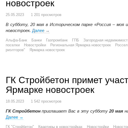
новостроек
25.05.2023
1 201 просмотров
В субботу, 20 мая в Историческом парке «Россия – моя 
новостроек.
Далее
В Омске прошла Региональная Ярмарка 
→
Альфа-Банк
Банки
Газпромбанк
ГПБ
Загородная недвижимост
поселки
Новостройки
Региональная Ярмарка новостроек
Россел
риэлторов"
Ярмарка новостроек
ГК Стройбетон примет учас
Ярмарке новостроек
18.05.2023
1 542 просмотров
ГК Стройбетон
приглашает Вас в эту субботу
20 мая
н
Далее
ГК Стройбетон примет участие в Региональной Ярмарк
→
ГК "Стройбетон"
Квартиры в новостройках
Новостройки
Новостр