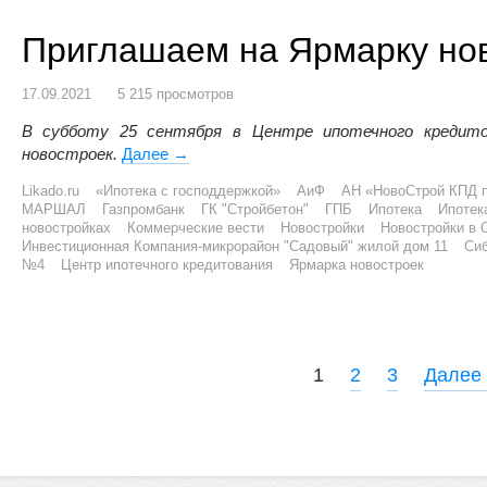
Приглашаем на Ярмарку нов
17.09.2021
5 215 просмотров
В субботу 25 сентября в Центре ипотечного кредито
новостроек.
Далее
Приглашаем на Ярмарку новостроек в Ом
→
Likado.ru
«Ипотека с господдержкой»
АиФ
АН «НовоСтрой КПД 
МАРШАЛ
Газпромбанк
ГК "Стройбетон"
ГПБ
Ипотека
Ипотек
новостройках
Коммерческие вести
Новостройки
Новостройки в 
Инвестиционная Компания-микрорайон "Садовый" жилой дом 11
Сиб
№4
Центр ипотечного кредитования
Ярмарка новостроек
P
1
2
3
Далее
o
s
t