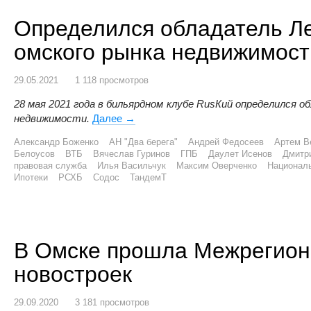
Определился обладатель Ле
омского рынка недвижимост
29.05.2021
1 118 просмотров
28 мая 2021 года в бильярдном клубе RusКий определился 
недвижимости.
Далее
Определился обладатель Летнего Куб
→
Александр Боженко
АН "Два берега"
Андрей Федосеев
Артем В
Белоусов
ВТБ
Вячеслав Гуринов
ГПБ
Даулет Исенов
Дмитр
правовая служба
Илья Васильчук
Максим Оверченко
Национал
Ипотеки
РСХБ
Содос
ТандемТ
В Омске прошла Межрегион
новостроек
29.09.2020
3 181 просмотров