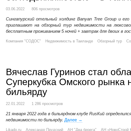
03.06.2022
806 просмотров
Сингапурский отельный холдинг Banyan Tree Group и ег
приглашают на обзорный тур недвижимости на люксово
бесплатным проживанием 5 ночей + завтрак для двоих в гос
Компания "СОДОС"
Недвижимость в Таиланде
Обзорный тур
Со
Вячеслав Гуринов стал обл
Суперкубка Омского рынка 
бильярду
22.01.2022
1 286 просмотров
21 января 2022 года в бильярдном клубе RusКий определил
недвижимости по бильярду.
Далее
Вячеслав Гуринов стал о
→
Likado.ru
Александр Прудский
АН "Два берега"
АН «НовоСтрой 