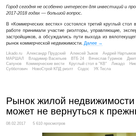
Город сегодня не особенно интересен для инвестиций и пр
2017-2018 годах — большой вопрос.
В «Коммерческих вестях» состоялся третий круглый стол в
работе принимали участие риэлторы, управляющие, экспе
застройщиков, а обсуждались пути выхода из вялотекущег
рынок коммерческой недвижимости.
Далее
Омскому рынку ко
→
Likado.ru
Александр Прудский
Алексей Зыков
Андрей Нартымов
МАРШАЛ
Владимир Васильев
ВТБ 24
Вячеслав Гуринов
Дмит
Сапунов
Коммерческие вести
Круглый стол в "КВ"
Ликадо
Ник
Субботович
НовоСтрой КПД риэлт
Содос
УК Тесла
Рынок жилой недвижимости 
может не вернуться к преж
08.02.2017
5 610 просмотров