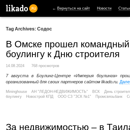
←
Вернуться на сайт
Новости
Стать
likado.ru
Tag Archives: Содос
В Омске прошел командный 
боулингу к Дню строителя
14.08.2024
768 просмотров
7 августа в Боулинг-Центре «Империя боулинга» про
организованный для своих партнеров сайтом likado.ru.
Дал
Mininghouse
АН "ЛЕДОН-НЕДВИЖИМОСТЬ"
ВСК
День строител
боулингу
Новострой КПД
ООО СЗ "ЗСК №1"
Промсвязьбанк
С
За недвижимостью – в Таил