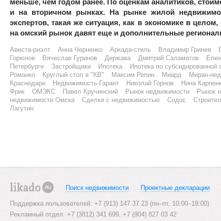
меньше, чем годом ранее. По оценкам аналитиков, стоим
и на вторичном рынках. На рынке жилой недвижимос
экспертов, такая же ситуация, как в экономике в целом,
на омский рынок давят еще и дополнительные региона
Авеста-риэлт
Анна Черненко
Аркада-стиль
Владимир Гринев
Горюнов
Вячеслав Гуринов
Держава
Дмитрий Саламатов
Елен
Петербурге
Застройщики
Ипотека
Ипотека по субсидированной 
Романко
Круглый стол в "КВ"
Максим Репин
Миард
Миран-не
Краснодаре
Недвижимость-Гарант
Николай Горнов
Нина Карпен
Фрик
ОМЭКС
Павел Кручинский
Рынок недвижимости
Рынок н
недвижимости Омска
Сделки с недвижимостью
Содос
Строител
Лагутин
Поиск недвижимости
Проектные декларации
likado.ru
Поддержка пользователей: +7 (913) 147 37 23 (пн–пт, 10:00–18:00)
Рекламный отдел: +7 (3812) 341 699, +7 (904) 827 03 42