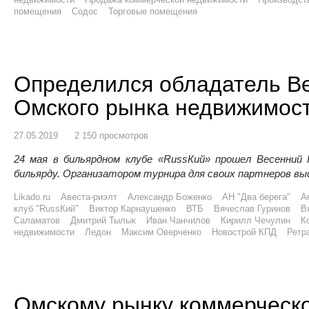
помещения
Содос
Торговые помещения
Определился обладатель Ве
Омского рынка недвижимост
27.05.2019
2 150 просмотров
24 мая в бильярдном клубе «RussКий» прошел Весенний 
бильярду. Организатором турнира для своих партнеров выс
Likado.ru
Авеста-риэлт
Александр Боженко
АН "Два берега"
А
клуб "RussКий"
Виктор Карнаушенко
ВТБ
Вячеслав Гуринов
В
Саламатов
Дмитрий Тылык
Иван Чанчилов
Кирилл Чечулин
К
недвижимости
Ледон
Максим Оверченко
Новострой КПД
Ретр
Омскому рынку коммерческ