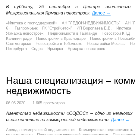
В субботу, 26 сентября в Центре ипотечного к
Межрегиональная Ярмарка новостроек.
Далее
В Омске прош
→
«Ипотека с господдержкой»
АН "ЛЕДОН-НЕДВИЖИМОСТЬ"
АН "
6»
Газпромбанк
ГК "Стройбетон"
ИП Воропаева Е.В.
Ипотека
Ярмарка новостроек
Недвижимости в Тайланде
Новострой КПД
Калининграде
Новостройки в Краснодаре
Новостройки в Новосиб
Светлогорске
Новостройки в Тобольске
Новостройки Москвы
Но
Петербурга
Содос
Ярмарка
Ярмарка новостроек
Наша специализация – ком
недвижимость
06.05.2020
1 665 просмотров
Агентство недвижимости «СОДОС» – одно из немногих 
исключительно на коммерческой недвижимости.
Далее
Наша
→
Аренда коммерческой недвижимости
Коммерческая недвижимость
недвижимости
Продажа коммерческой недвижимости
Производст