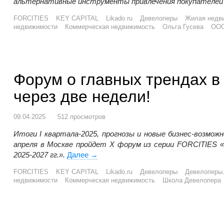
альтернативные инструменты привлечения покупателей в
FORCITIES
KEY CAPITAL
Likado.ru
Девелоперы
Жилая недв
недвижимости
Коммерческая недвижимость
Ольга Гусева
ООО
Форум о главных трендах в
через две недели!
09.04.2025
512 просмотров
Итоги I квартала-2025, прогнозы и новые бизнес-возмож
апреля в Москве пройдет Х форум из серии FORCITIES 
2025-2027 гг.».
Далее
Форум о главных трендах в недвижим
→
FORCITIES
KEY CAPITAL
Likado.ru
Девелоперы
Девелоперы
недвижимости
Коммерческая недвижимость
Школа Девелопера