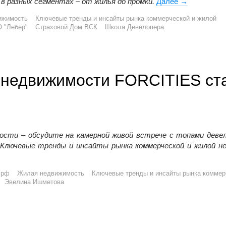
 разных сегментах – от жилья до промки.
Далее
Форум FORCI
→
ижимость
Ключевые тренды и инсайты рынка коммерческой и жилой
 "Лебер"
Страховой Дом ВСК
Школа Девелопера
 недвижимости FORCITIES ст
ности – обсудите на камерной живой встрече с топами деве
«Ключевые тренды и инсайты рынка коммерческой и жилой н
ости FORCITIES стартует через две недели!
.рф
Жилая недвижимость
Ключевые тренды и инсайты рынка коммер
Эвелина Ишметова