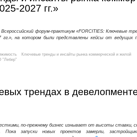
25-2027 гг.»
Всероссийский форум-практикум «
FORCITIES
: Ключевые тр
7 гг.», на котором были представлены кейсы от ведущих 
ынка коммерческой и жилой недвижимости на 2025-2027 гг.»
ижимость
Ключевые тренды и инсайты рынка коммерческой и жилой
 "Лебер"
евых трендах в девелопменте
есткими, по-прежнему бизнес изнывает от высоты ставки, сн
. Пока запуски новых проектов замерли, застройщи