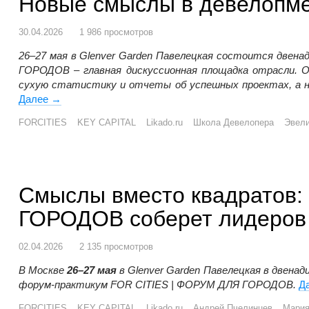
Новые смыслы в девелопме
30.04.2026
1 986 просмотров
26–27 мая в Glenver Garden Павелецкая состоится две
ГОРОДОВ – главная дискуссионная площадка отрасли. 
сухую статистику и отчеты об успешных проектах, а н
Далее
Новые смыслы в девелопменте обсудят на форуме 
→
FORCITIES
KEY CAPITAL
Likado.ru
Школа Девелопера
Эвел
Смыслы вместо квадратов:
ГОРОДОВ соберет лидеров 
02.04.2026
2 135 просмотров
В Москве
26–27 мая
в Glenver Garden Павелецкая в двена
форум-практикум FOR CITIES | ФОРУМ ДЛЯ ГОРОДОВ.
Д
FORCITIES
KEY CAPITAL
Likado.ru
Андрей Пчелинцев
Мария