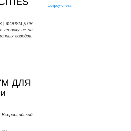
CITIES
Эскроу-счета
ES | ФОРУМ ДЛЯ
т ставку не на
енных городов.
РУМ ДЛЯ
ни
– Всероссийский
М ДЛЯ ГОРОДОВ соберет лидеров девелопмента нового времен
ола