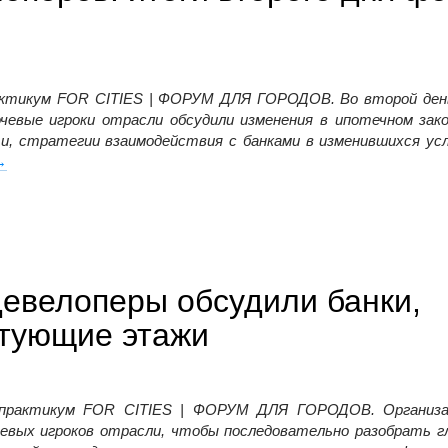
практикум FOR CITIES | ФОРУМ ДЛЯ ГОРОДОВ. Во второй ден
ючевые игроки отрас
ли обсудили изменения в ипотечном зак
 стратегии взаимодействия с банками в изменившихся усл
овые горизонты для девелоперов: итоги второго дня форума F
→
евелоперы обсудили банки,
стующие этажи
м-практикум FOR CITIES | ФОРУМ ДЛЯ ГОРОДОВ. Организ
чевых игроков отрасли, чтобы последовательно разобрать г