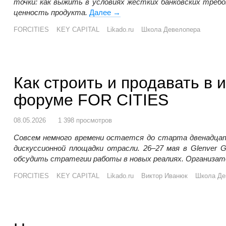
точки: как выжить в условиях жестких банковских требо
ценность продукта.
Далее
Первый день FOR CITIES: девел
→
FORCITIES
KEY CAPITAL
Likado.ru
Школа Девелопера
Как строить и продавать в 
форуме FOR CITIES
08.05.2026
1 398 просмотров
Совсем немного времени остается до старта двенадца
дискуссионной площадки отрасли. 26–27 мая в Glenver
обсудить стратегии работы в новых реалиях. Организа
FORCITIES
KEY CAPITAL
Likado.ru
Виктор Иванюк
Школа Де