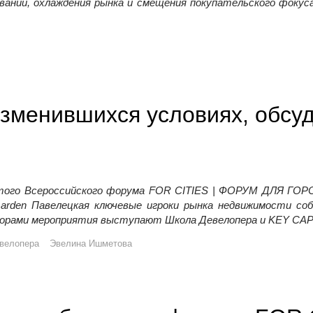
ваний, охлаждения рынка и смещения покупательского фокус
оперы обсудили банки, впечатления, регионы и пустующие эта
изменившихся условиях, обсуд
того Всероссийского форума FOR CITIES | ФОРУМ ДЛЯ ГОР
 Garden Павелецкая ключевые игроки рынка недвижимости со
торами мероприятия выступают Школа Девелопера и KEY CAP
велопера
Эвелина Ишметова