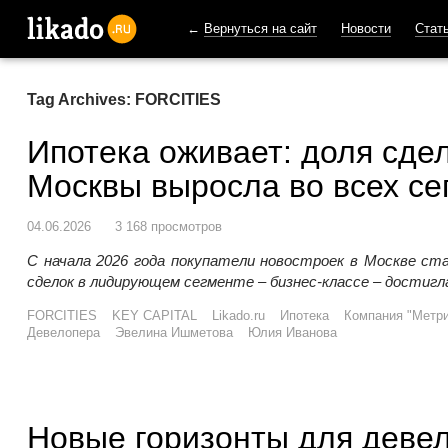
←
Вернуться на сайт
Новости
Стат
likado.ru
Tag Archives: FORCITIES
Ипотека оживает: доля сде
Москвы выросла во всех се
04.06.2026
3 168 просмотров
С начала 2026 года покупатели новостроек в Москве ст
сделок в лидирующем сегменте – бизнес-классе – достигл
FORCITIES
KEY CAPITAL
Likado.ru
Ипотека
Компания "Метр
Девелопера
Эвелина Ишметова
Юлия Иванова
Новые горизонты для девел