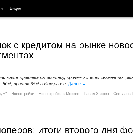
ьи
Видео
лок с кредитом на рынке ново
гментах
али чаще привлекать ипотеку, причем во всех сегментах рын
а 50%, против 35% годом ранее.
Далее
Ипотека оживает: доля 
→
иум"
Новостройки
Новостройки в Москве
Павел Зверев
Светлана 
оперов: итоги второго дня ф