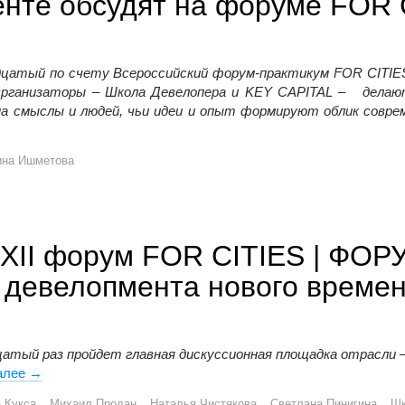
нте обсудят на форуме FOR 
надцатый по счету Всероссийский форум-практикум FOR CITI
Организаторы – Школа Девелопера и KEY CAPITAL – делаю
а смыслы и людей, чьи идеи и опыт формируют облик соврем
FOR CITIES
ина Ишметова
 XII форум FOR CITIES | ФО
девелопмента нового време
дцатый раз пройдет главная дискуссионная площадка отрасли 
алее
Смыслы вместо квадратов: XII форум FOR CITIES | ФОРУ
→
 Кукса
Михаил Продан
Наталья Чистякова
Светлана Пинигина
Шк