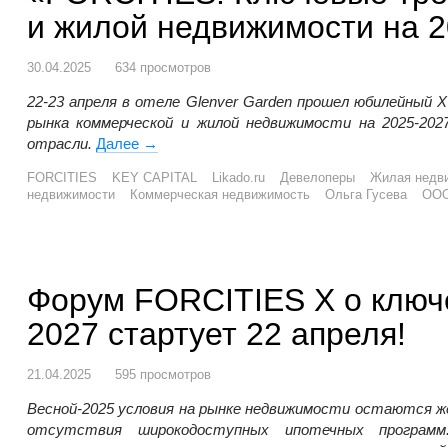
и жилой недвижимости на 20
30.04.2025
634 просмотров
22-23 апреля в отеле
Glenver
Garden
прошел юбилейный
X
рынка коммерческой и жилой недвижимости на 2025-202
отрасли.
Далее
«FORCITIES: Ключевые тренды и инсайты р
→
FORCITIES
KEY CAPITAL
Likado.ru
Девелоперы
Жилая недв
недвижимости
Коммерческая недвижимость
Ольга Гусева
ООО
Форум FORCITIES Х о ключ
2027 стартует 22 апреля!
21.04.2025
595 просмотров
Весной-2025 условия на рынке недвижимости остаются ж
отсутствия широкодоступных ипотечных программ