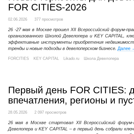
FOR CITIES-2026
02.06.2026
377 просмотров
26 -27 мая в Москве прошел XII Всероссийский форум-
организованного Школой Девелопера и KEY CAPITAL, кл
эффективные инструменты приобретения недвижимости,
тренды и новые подходы в девелоперском бизнесе.
Далее
Н
FORCITIES
KEY CAPITAL
Likado.ru
Школа Девелопера
Первый день FOR CITIES: д
впечатления, регионы и пу
28.05.2026
2 097 просмотров
26 мая в Москве стартовал XII Всероссийский фору
Девелопера и KEY CAPITAL – в первый день собрали клю