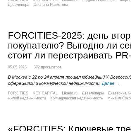
Девелопера
Эвелина Ишметова
FORCITIES-2025: день втор
покупателю? Выгодно ли се
стоит ли перестраивать P
05.05.2025
572 просмотров
В Москве с 22 по 24 апреля прошел юбилейный X Всеросс
сфере жилой и коммерческой недвижимости.
Далее
FORCIT
→
FORCITIES
KEY CAPITAL
Likado.ru
Девелоперы
Екатерина К
жилой недвижимости
Коммерческая недвижимость
Михаил Соко
«FORCITIES: Ключевые тре