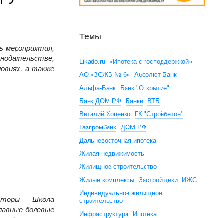
Темы
ь мероприятия,
онодательстве,
Likado.ru
«Ипотека с господдержкой»
овиях, а также
АО «ЗСЖБ № 6»
Абсолют Банк
OR CITIES-2026
Альфа-Банк
Банк "Открытие"
Банк ДОМ.РФ
Банки
ВТБ
Виталий Хоценко
ГК "Стройбетон"
Газпромбанк
ДОМ.РФ
Дальневосточная ипотека
Жилая недвижимость
Жилищное строительство
Жилые комплексы
Застройщики
ИЖС
Индивидуальное жилищное
аторы – Школа
строительство
лавные болевые
Инфраструктура
Ипотека