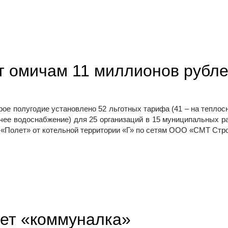
т омичам 11 миллионов рубл
е полугодие установлено 52 льготных тарифа (41 – на теплосн
рячее водоснабжение) для 25 организаций в 15 муниципальных р
 «Полет» от котельной территории «Г» по сетям ООО «СМТ Стр
ублей
ает «коммуналка»