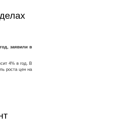
еделах
год, заявили в
сит 4% в год. В
ль роста цен на
нт