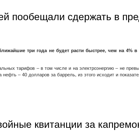
ей пообещали сдержать в пр
ижайшие три года не будет расти быстрее, чем на 4% в 
альных тарифов – в том числе и на электроэнергию – не превы
 нефть – 40 долларов за баррель, из этого исходит и показате
 сдержать в пределах 4% в год
войные квитанции за капремо