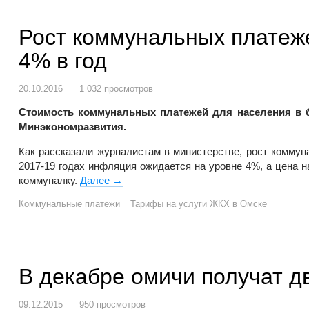
Рост коммунальных платеж
4% в год
20.10.2016
1 032 просмотров
Стоимость коммунальных платежей для населения в бл
Минэкономразвития.
Как рассказали журналистам в министерстве, рост коммун
2017-19 годах инфляция ожидается на уровне 4%, а цена на
коммуналку.
Далее
Рост коммунальных платежей пообещали
→
Коммунальные платежи
Тарифы на услуги ЖКХ в Омске
В декабре омичи получат д
09.12.2015
950 просмотров