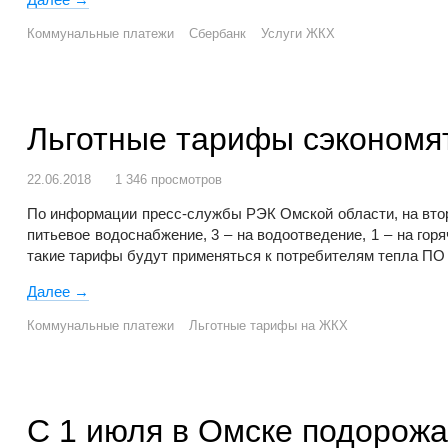
Коммунальные платежи
Сбербанк
Услуги ЖКХ
Льготные тарифы сэкономя
22.06.2018
1 346 просмотров
По информации пресс-службы РЭК Омской области, на второ
питьевое водоснабжение, 3 – на водоотведение, 1 – на го
такие тарифы будут применяться к потребителям тепла ПО
Далее
Льготные тарифы сэкономят омичам 11 миллионов р
→
Коммунальные платежи
Льготные тарифы на ЖКХ
С 1 июля в Омске подорож