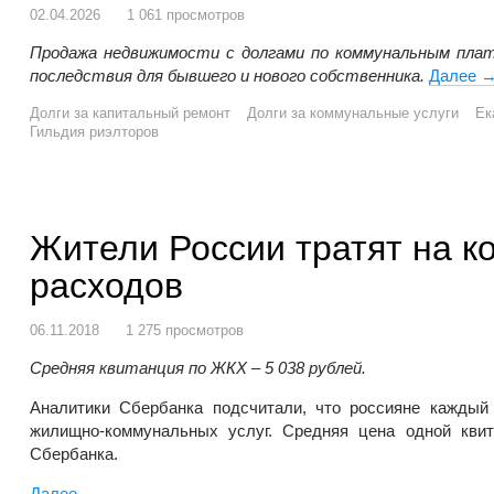
02.04.2026
1 061 просмотров
Продажа недвижимости с долгами по коммунальным плат
последствия для бывшего и нового собственника.
Далее
П
Долги за капитальный ремонт
Долги за коммунальные услуги
Ек
Гильдия риэлторов
Жители России тратят на к
расходов
06.11.2018
1 275 просмотров
Средняя квитанция по ЖКХ – 5 038 рублей.
Аналитики Сбербанка подсчитали, что россияне каждый
жилищно-коммунальных услуг. Средняя цена одной кви
Сбербанка.
Далее
Жители России тратят на коммуналку 11 процентов о
→