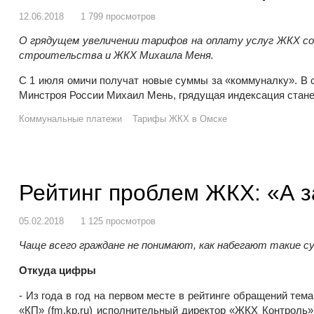
12.06.2018
1 799 просмотров
О грядущем увеличении тарифов на оплату услуг ЖКХ со
строительства и ЖКХ Михаила Меня.
С 1 июля омичи получат новые суммы за «коммуналку». В с
Минстроя России Михаил Мень, грядущая индексация станет
Коммунальные платежи
Тарифы ЖКХ в Омске
Рейтинг проблем ЖКХ: «А з
05.02.2018
1 125 просмотров
Чаще всего граждане не понимают, как набегают такие с
Откуда цифры
- Из года в год на первом месте в рейтинге обращений те
«
КП
» (fm.kp.ru) исполнительный директор «
ЖКХ
Контроль»