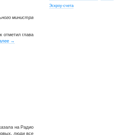
Эскроу-счета
ьного министра
к отметил глава
алее
С 1 июля в Омске подорожает «коммуналка»
→
казала на Радио
ервых, люди все