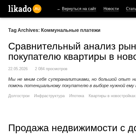
←
Вернуться на сайт
Новости
Стат
likado.ru
Tag Archives: Коммунальные платежи
Сравнительный анализ рын
покупателю квартиры в нов
22.05.2026
2 084 просмотров
Мы не мним себя супераналитиками, но большой опыт н
помочь потенциальному покупателю в выборе нужной ему 
Долгострои
Инфраструктура
Ипотека
Квартиры в новостройках
Продажа недвижимости с д