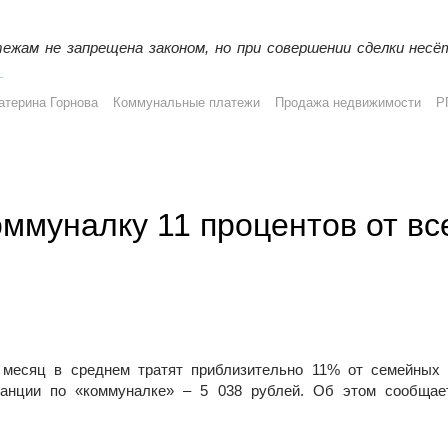
ежам не запрещена законом, но при совершении сделки несё
родажа недвижимости с долгами по коммунальным платежам
→
атерина Горнова
Коммунальные платежи
Продажа недвижимости
Р
оммуналку 11 процентов от вс
 месяц в среднем тратят приблизительно 11% от семейных 
танции по «коммуналке» – 5 038 рублей. Об этом сообщае
т всех расходов