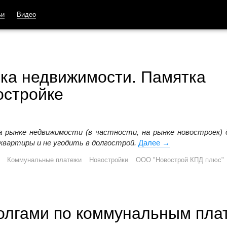
ьи
Видео
ка недвижимости. Памятка
остройке
а рынке недвижимости (в частности, на рынке новостроек) 
квартиры и не угодить в долгострой.
Далее
Сравнительный ан
→
Коммунальные платежи
Новостройки
ООО "Новострой КПД плюс"
олгами по коммунальным пла