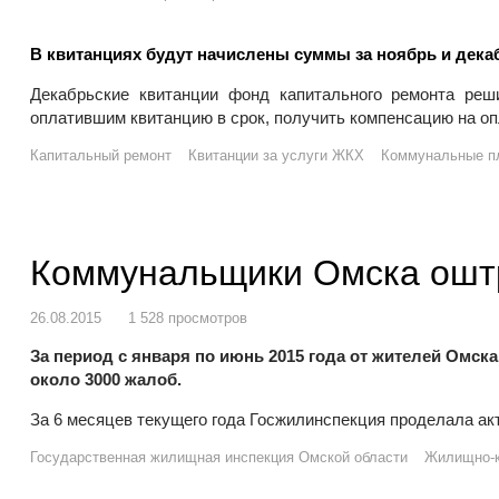
В квитанциях будут начислены суммы за ноябрь и декаб
Декабрьские квитанции фонд капитального ремонта реш
оплатившим квитанцию в срок, получить компенсацию на о
Капитальный ремонт
Квитанции за услуги ЖКХ
Коммунальные п
Коммунальщики Омска ошт
26.08.2015
1 528 просмотров
За период с января по июнь 2015 года от жителей Омска
около 3000 жалоб.
За 6 месяцев текущего года Госжилинспекция проделала а
Государственная жилищная инспекция Омской области
Жилищно-к