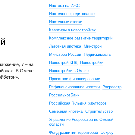
Ипотека на ИЖС
Ипотечное кредитование
Ипотечные ставки
Квартиры в новостройках
Комплексное развитие территорий
ей
Льготная ипотека
Минстрой
Минстрой России
Недвижимость
Новострой КПД
Новостройки
абжение, 7 – на
айонах. В Омске
Новостройки в Омске
ойбетон».
Проектное финансирование
Рефинансирование ипотеки
Росреестр
РоссельхозБанк
Российская Гильдия риэлторов
Семейная ипотека
Строительство
Управление Росреестра по Омской
области
Фонд развития территорий
Эскроу