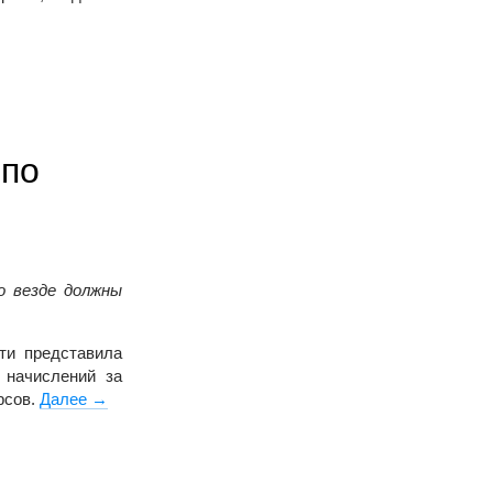
 по
о везде должны
ти представила
 начислений за
рсов.
Далее
Минстрой России может внести изменения в расче
→