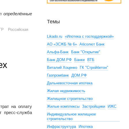
т определённые
Темы
ГР
Российская
Likado.ru
«Ипотека с господдержкой»
АО «ЗСЖБ № 6»
Абсолют Банк
Альфа-Банк
Банк "Открытие"
Банк ДОМ.РФ
Банки
ВТБ
ех
Виталий Хоценко
ГК "Стройбетон"
Газпромбанк
ДОМ.РФ
Дальневосточная ипотека
Жилая недвижимость
Жилищное строительство
трат на оплату
Жилые комплексы
Застройщики
ИЖС
т пресс-служба
Индивидуальное жилищное
строительство
Инфраструктура
Ипотека