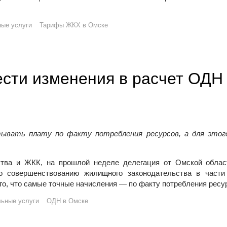
 проблем ЖКХ: «А за что мы вообще платим?»
ые услуги
Тарифы ЖКХ в Омске
сти изменения в расчет ОДН
ывать плату по факту потребления ресурсов, а для этог
ьства и ЖКК, на прошлой неделе делегация от Омской облас
 совершенствованию жилищного законодательства в части
о, что самые точные начисления — по факту потребления ресу
ьные услуги
ОДН в Омске