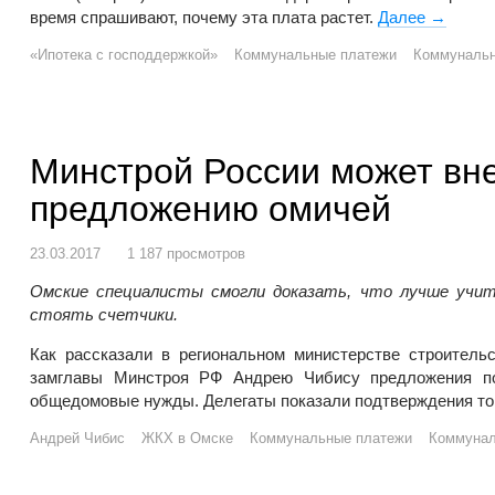
время спрашивают, почему эта плата растет.
Далее
Рейтинг
→
«Ипотека с господдержкой»
Коммунальные платежи
Коммунальн
Минстрой России может вне
предложению омичей
23.03.2017
1 187 просмотров
Омские специалисты смогли доказать, что лучше учит
стоять счетчики.
Как рассказали в региональном министерстве строител
замглавы Минстроя РФ Андрею Чибису предложения по
общедомовые нужды. Делегаты показали подтверждения тог
Андрей Чибис
ЖКХ в Омске
Коммунальные платежи
Коммунал