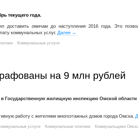
рь текущего года.
ил доставить омичам до наступления 2016 года. Это позвол
плату коммунальных услуг.
Далее
В декабре омичи получат двой
→
латежи
Коммунальные услуги
рафованы на 9 млн рублей
в Государственную жилищную инспекцию Омской области
ктивную работу с жителями многоэтажных домов города Омска.
оммунальные услуги
Коммунальные платежи
Коммунальщики Омск