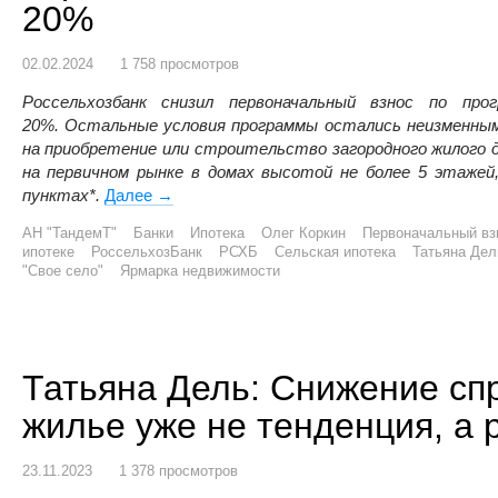
20%
02.02.2024
1 758 просмотров
Россельхозбанк
снизил
первоначальный
взнос
по
про
20%.
Остальные
условия
программы
остались
неизменным
на
приобретение или строительство загородного жилого д
на первичном рынке в домах высотой не более 5 этажей
пунктах*.
Далее
Россельхозбанк снизил для омичей первона
→
АН "ТандемТ"
Банки
Ипотека
Олег Коркин
Первоначальный вз
ипотеке
РоссельхозБанк
РСХБ
Сельская ипотека
Татьяна Дел
"Свое село"
Ярмарка недвижимости
Татьяна Дель: Снижение сп
жилье уже не тенденция, а 
23.11.2023
1 378 просмотров