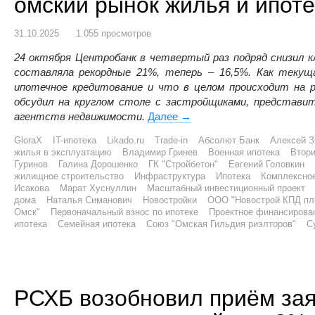
омский рынок жилья и ипоте
31.10.2025
1 055 просмотров
24 октября Центробанк в четвертый раз подряд снизил к
составляла рекордные 21%, теперь – 16,5%. Как текущ
ипотечное кредитование и что в целом происходит на 
обсудил на круглом столе с застройщиками, представит
агентств недвижимости.
Далее
«Завтра будет дороже, чем
→
GloraX
IT-ипотека
Likado.ru
Trade-in
Абсолют Банк
Алексей З
жилья в эксплуатацию
Владимир Гринев
Военная ипотека
Втори
Гуринов
Галина Дорошенко
ГК "Стройбетон"
Евгений Головкин
жилищное строительство
Инфраструктура
Ипотека
Комплексное
Исакова
Марат Хуснуллин
Масштабный инвестиционный проект
дома
Наталья Симанович
Новостройки
ООО "Новострой КПД пл
Омск"
Первоначальный взнос по ипотеке
Проектное финансирова
ипотека
Семейная ипотека
Союз "Омская Гильдия риэлторов"
С
РСХБ возобновил приём зая