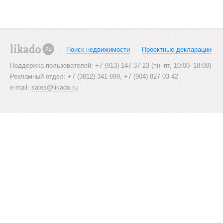
s
t
s
Поиск недвижимости
Проектные декларации
likado.ru
n
Поддержка пользователей: +7 (913) 147 37 23 (пн–пт, 10:00–18:00)
Рекламный отдел: +7 (3812) 341 699, +7 (904) 827 03 42
a
e-mail:
sales@likado.ru
v
i
g
a
t
i
o
n