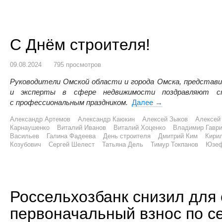
С Днём строителя!
09.08.2024
795 просмотров
Руководители Омской области и города Омска, представи
и эксперты в сфере недвижимости поздравляют сп
с профессиональным праздником.
Далее
С Днём строителя!
→
Александр Артемов
Александр Каюкин
Алексей Зыков
Алексей
Карнаушенко
Виталий Иванов
Виталий Хоценко
Владимир Гавр
Васильев
Галина Фадеева
День строителя
Дмитрий Ким
Кири
Козубович
Сергей Шелест
Татьяна Дель
Тимур Токпанов
Юзеф
Россельхозбанк снизил для
первоначальный взнос по се