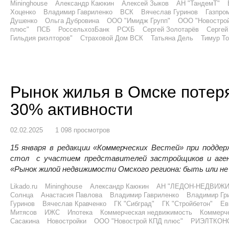
Mininghouse
Александр Каюкин
Алексей Зыков
АН "ТандемТ"
Хоценко
Владимир Гавриленко
ВСК
Вячеслав Гуринов
Газпро
Душенко
Ольга Дубровина
ООО "Имидж Групп"
ООО "Новостро
плюс"
ПСБ
РоссельхозБанк
РСХБ
Сергей Золотарёв
Сергей
Гильдия риэлторов"
Страховой Дом ВСК
Татьяна Дель
Тимур То
Рынок жилья в Омске потер
30% активности
02.02.2025
1 098 просмотров
15 января в редакции «Коммерческих Вестей» при поддер
стол с участием представителей застройщиков и аг
«Рынок жилой недвижимости Омского региона: быть или не
Likado.ru
Mininghouse
Александр Каюкин
АН "ЛЕДОН-НЕДВИЖ
Солнца
Анастасия Павлова
Владимир Гавриленко
Владимир Гр
Гуринов
Вячеслав Кравченко
ГК "Сибград"
ГК "Стройбетон"
Ев
Митясов
ИЖС
Ипотека
Коммерческая недвижимость
Коммерче
Сасакина
Новостройки
ООО "Новострой КПД плюс"
РИЭЛТКОН