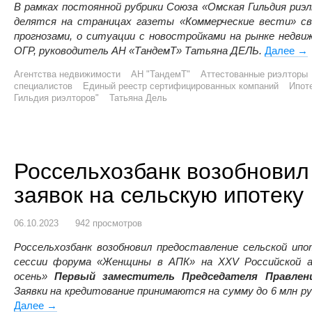
В рамках постоянной рубрики Союза «Омская Гильдия риэ
делятся на страницах газеты «Коммерческие вести» с
прогнозами, о ситуации с новостройками на рынке недв
ОГР, руководитель АН «ТандемТ» Татьяна ДЕЛЬ.
Далее
Та
→
Агентства недвижимости
АН "ТандемТ"
Аттестованные риэлторы
специалистов
Единый реестр сертифицированных компаний
Ипот
Гильдия риэлторов"
Татьяна Дель
Россельхозбанк возобновил
заявок на сельскую ипотеку
06.10.2023
942 просмотров
Россельхозбанк возобновил предоставление сельской ип
сессии форума «Женщины в АПК» на ХХ
V
Российской 
осень»
Первый заместитель Председателя Правлени
Заявки на кредитование принимаются на сумму до 6 млн ру
Далее
Россельхозбанк возобновил для омичей приём заявок
→