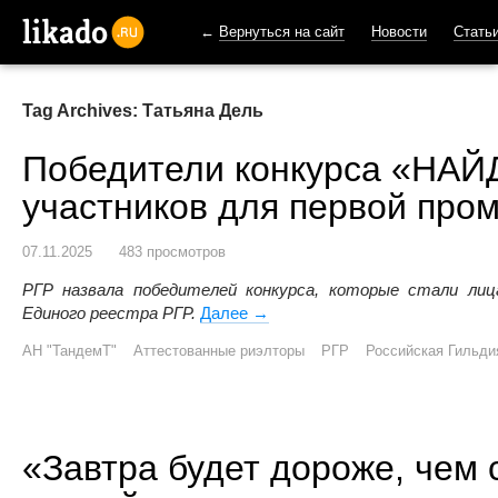
←
Вернуться на сайт
Новости
Стать
likado.ru
Tag Archives: Татьяна Дель
Победители конкурса «НАЙД
участников для первой про
07.11.2025
483 просмотров
РГР назвала победителей конкурса, которые стали лиц
Единого реестра РГР.
Далее
Победители конкурса «НАЙДИ!»
→
АН "ТандемТ"
Аттестованные риэлторы
РГР
Российская Гильди
«Завтра будет дороже, чем 