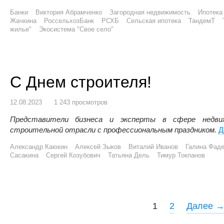
Банки
Виктория Абрамченко
Загородная недвижимость
Ипотека
Жачкина
РоссельхозБанк
РСХБ
Сельская ипотека
ТандемТ
жилье"
Экосистема "Свое село"
С Днем строителя!
12.08.2023
1 243 просмотров
Представители бизнеса и эксперты в сфере недви
строительной отрасли с профессиональным праздником.
Д
Александр Каюкин
Алексей Зыков
Виталий Иванов
Галина Фад
Сасакина
Сергей Козубович
Татьяна Дель
Тимур Токпанов
P
1
2
Далее 
o