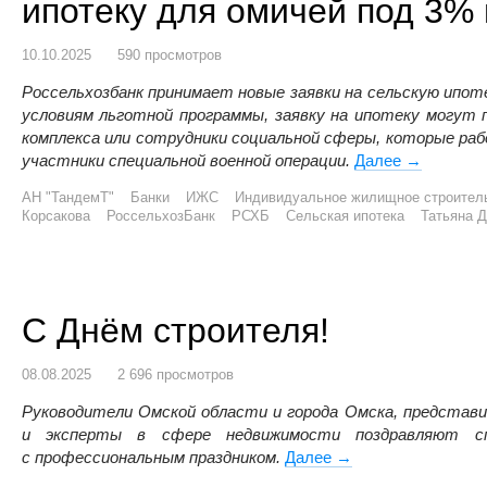
ипотеку для омичей под 3%
10.10.2025
590 просмотров
Россельхозбанк принимает новые заявки на сельскую ипот
условиям льготной программы, заявку на ипотеку могут
комплекса или сотрудники социальной сферы, которые ра
участники специальной военной операции.
Далее
РСХБ возо
→
АН "ТандемТ"
Банки
ИЖС
Индивидуальное жилищное строител
Корсакова
РоссельхозБанк
РСХБ
Сельская ипотека
Татьяна 
С Днём строителя!
08.08.2025
2 696 просмотров
Руководители Омской области и города Омска, представи
и эксперты в сфере недвижимости поздравляют сп
с профессиональным праздником.
Далее
С Днём строителя!
→