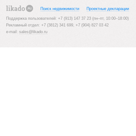
s
Поиск недвижимости
Проектные декларации
likado.ru
n
Поддержка пользователей: +7 (913) 147 37 23 (пн–пт, 10:00–18:00)
Рекламный отдел: +7 (3812) 341 699, +7 (904) 827 03 42
a
e-mail:
sales@likado.ru
v
i
g
a
t
i
o
n