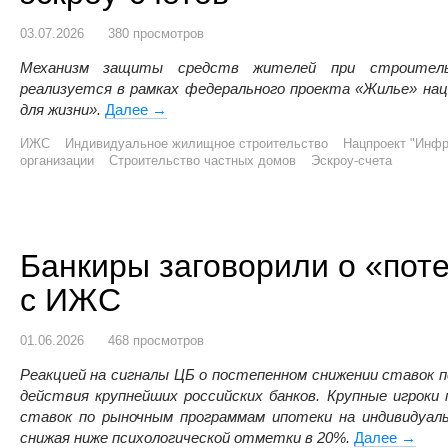
03.07.2026
380 просмотров
Механизм защиты средств жителей при строитель
реализуется в рамках федерального проекта «Жилье» на
для жизни».
Далее
Для жителей, планирующих строительство
→
ИЖС
Индивидуальное жилищное строительство
Нацпроект "Инфр
организации
Строительство частных домов
Эскроу-счета
Банкиры заговорили о «пот
с ИЖС
01.06.2026
468 просмотров
Реакцией на сигналы ЦБ о постепенном снижении ставок 
действия крупнейших российских банков. Крупные игрок
ставок по рыночным программам ипотеки на индивидуа
снижая ниже психологической отметки в 20%.
Далее
Банкир
→