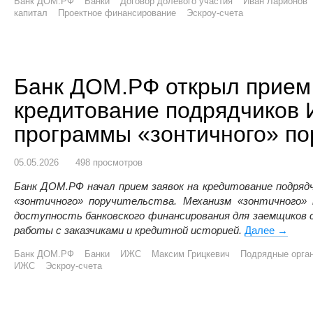
Банк ДОМ.РФ
Банки
Договор долевого участия
Иван Ларионов
капитал
Проектное финансирование
Эскроу-счета
Банк ДОМ.РФ открыл прием 
кредитование подрядчиков
программы «зонтичного» по
05.05.2026
498 просмотров
Банк ДОМ.РФ начал прием заявок на кредитование подряд
«зонтичного» поручительства. Механизм «зонтичного»
доступность банковского финансирования для заемщиков
работы с заказчиками и кредитной историей.
Далее
Банк Д
→
Банк ДОМ.РФ
Банки
ИЖС
Максим Грицкевич
Подрядные орга
ИЖС
Эскроу-счета