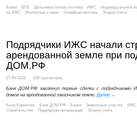
Банки
ВТБ
Дальневосточная ипотека
ИЖС
Индивидуальное ж
на ИЖС
Ипотечные ставки
Семейная ипотека
Эскроу-счета
Подрядчики ИЖС начали ст
арендованной земле при по
ДОМ.РФ
27.05.2026
528 просмотров
Банк ДОМ.РФ заключил первые сделки с подрядчиками
домов на арендованной заказчиком земле.
Далее
Подрядчики
→
Анна Корнелюк
Банк ДОМ.РФ
Банки
Земельные участки
ИЖС
строительство
Подрядные организации
Эскроу-счета