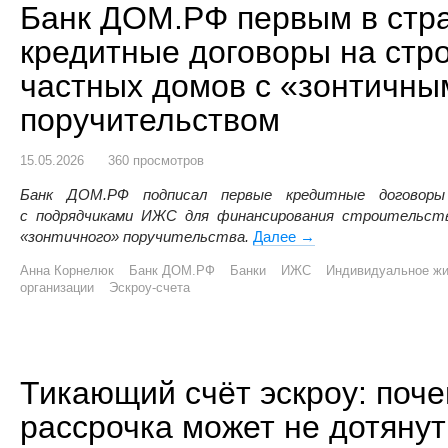
Банк ДОМ.РФ первым в стр
кредитные договоры на стр
частных домов с «зонтичны
поручительством
15.05.2026
360 просмотров
Банк ДОМ.РФ подписал первые кредитные договоры
с подрядчиками ИЖС для финансирования строительств
«зонтичного» поручительства.
Далее
Банк ДОМ.РФ первым 
→
Анна Корнелюк
Банк ДОМ.РФ
Банки
ИЖС
Индивидуальное жи
организации
Эскроу-счета
Тикающий счёт эскроу: поч
рассрочка может не дотянут