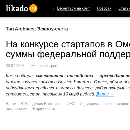
←
Вернуться на сайт
Новости
Стать
likado.ru
Tag Archives: Эскроу-счета
На конкурсе стартапов в Ом
суммы федеральной подде
30.07.2026
66 просмотров
Как сообщил
заместитель президента – председател
рамках запуска конкурса Бизнес Баттл в Омске, объем п
подрядчиками среднего и малого бизнеса, работающими 
строительства, превысил 10 млрд рублей.
Далее
На конку
→
Банки
ВТБ
Денис Бортников
ИЖС
Индивидуальное жилищное 
организации
Эскроу-счета