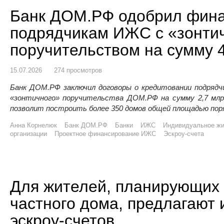
Банк ДОМ.РФ одобрил фин
подрядчикам ИЖС с «зонти
поручительством на сумму 
15.07.2026
274 просмотров
Банк ДОМ.РФ заключил договоры о кредитовании подрядч
«зонтичного» поручительства ДОМ.РФ на сумму 2,7 млрд
позволит построить более 350 домов общей площадью поря
Анна Корнелюк
Банк ДОМ.РФ
Банки
ИЖС
Индивидуальное жи
организации
Проектное финансирование ИЖС
Эскроу-счета
Для жителей, планирующих 
частного дома, предлагают
эскроу-счетов