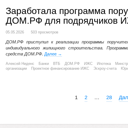
Заработала программа пору
ДОМ.РФ для подрядчиков 
05.05.2026
503 просмотров
ДОМ.РФ приступил к реализации программы поручител
индивидуального жилищного строительства. Программ
средств ДОМ.РФ.
Далее
Заработала программа поручител
→
Алексей Ниденс
Банки
ВТБ
ДОМ.РФ
ИЖС
Ипотека
Минстр
организации
Проектное финансирование ИЖС
Эскроу-счета
Юри
P
1
2
…
28
Да
o
s
t