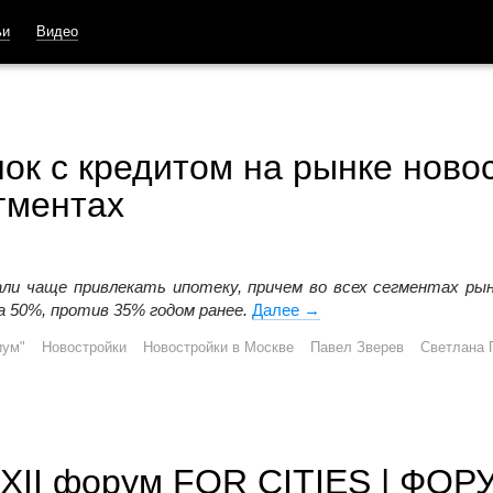
ьи
Видео
лок с кредитом на рынке ново
гментах
али чаще привлекать ипотеку, причем во всех сегментах рын
а 50%, против 35% годом ранее.
Далее
Ипотека оживает: доля 
→
иум"
Новостройки
Новостройки в Москве
Павел Зверев
Светлана 
 XII форум FOR CITIES | ФО