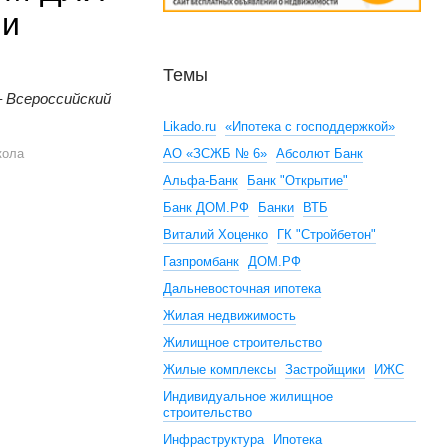
ни
Темы
– Всероссийский
М ДЛЯ ГОРОДОВ соберет лидеров девелопмента нового времен
Likado.ru
«Ипотека с господдержкой»
ола
АО «ЗСЖБ № 6»
Абсолют Банк
Альфа-Банк
Банк "Открытие"
Банк ДОМ.РФ
Банки
ВТБ
Виталий Хоценко
ГК "Стройбетон"
Газпромбанк
ДОМ.РФ
Дальневосточная ипотека
Жилая недвижимость
Жилищное строительство
Жилые комплексы
Застройщики
ИЖС
Индивидуальное жилищное
строительство
Инфраструктура
Ипотека