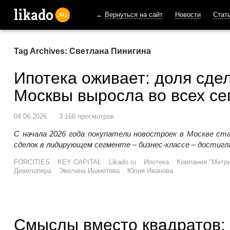
←
Вернуться на сайт
Новости
Стат
likado.ru
Tag Archives: Светлана Пинигина
Ипотека оживает: доля сде
Москвы выросла во всех се
04.06.2026
3 166 просмотров
С начала 2026 года покупатели новостроек в Москве ст
сделок в лидирующем сегменте – бизнес-классе – достигл
FORCITIES
KEY CAPITAL
Likado.ru
Ипотека
Компания "Метр
Девелопера
Эвелина Ишметова
Юлия Иванова
Смыслы вместо квадратов: