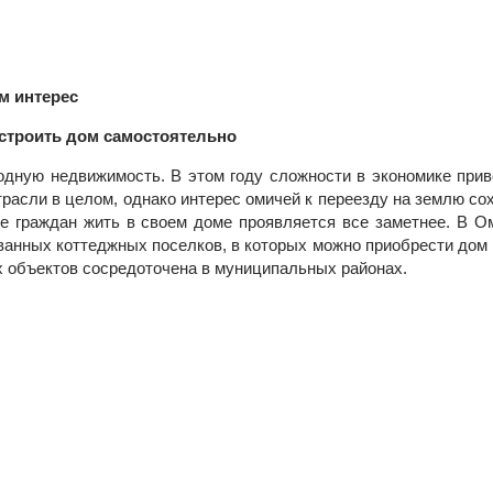
им интерес
строить дом самостоятельно
родную недвижимость. В этом году сложности в экономике при
отрасли в целом, однако интерес омичей к переезду на землю с
ие граждан жить в своем доме проявляется все заметнее. В О
ванных коттеджных поселков, в которых можно приобрести дом 
 объектов сосредоточена в муниципальных районах.
к ним интерес