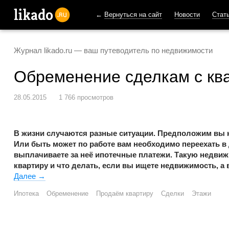
←
Вернуться на сайт
Новости
Стат
likado.ru
Журнал likado.ru — ваш путеводитель по недвижимости
Обременение сделкам с кв
28.05.2015
1 766 просмотров
В жизни случаются разные ситуации. Предположим вы ку
Или быть может по работе вам необходимо переехать в д
выплачиваете за неё ипотечные платежи. Такую недви
квартиру и что делать, если вы ищете недвижимость, а
Далее
Обременение сделкам с квартирой — не помеха!
→
Ипотека
Обременение
Продаём квартиру
Сделки
Этажи