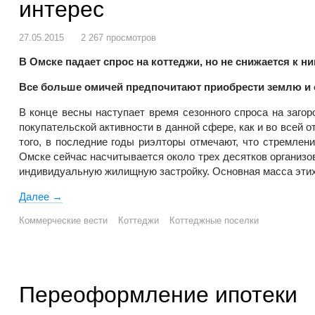
интерес
27.05.2015
2 267 просмотров
В Омске падает спрос на коттеджи, но не снижается к н
Все больше омичей предпочитают приобрести землю и 
В конце весны наступает время сезонного спроса на заго
покупательской активности в данной сфере, как и во всей 
того, в последние годы риэлторы отмечают, что стремлен
Омске сейчас насчитывается около трех десятков организо
индивидуальную жилищную застройку. Основная масса этих
Далее
В Омске падает спрос на коттеджи, но не снижается 
→
Коммерческие вести
Коттеджи
Коттеджные поселки
Переоформление ипотеки