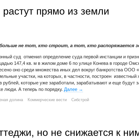
 растут прямо из земли
ольше не тот, кто строит, а тот, кто распоряжается з
онный суд отменил определение суда первой инстанции и при
дью 147,4 кв. м в жилом доме 6 по улице Конева в городе Омс
несено оно среди множества иных дел вокруг банкротства ООО 
мельные участки, на которых, в частности, построен известный
нов рублей, которые уже заработали, зарабатывают и еще будут 
е люди. А теперь по порядку.
Далее
В «Зеленой долине» деньги
→
еная долина
Коммерческие вести
Сибстрой
ттеджи, но не снижается к ни