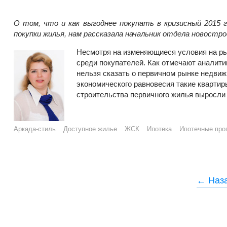
О том, что и как выгоднее покупать в кризисный 2015
покупки жилья, нам рассказала начальник отдела новост
Несмот
ря на изменяющиеся условия на р
среди покупателей. Как отмечают аналити
нельзя сказать о первичном рынке недвиж
экономического равновесия такие квартир
строительства первичного жилья выросли 
Аркада-стиль
Доступное жилье
ЖСК
Ипотека
Ипотечные про
P
← Наз
o
s