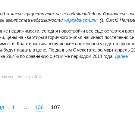
 год и какие существуют на сегодняшний день банковские и
роек агентства недвижимости
«Аркада-стиль»
(г. Омск) Натал
ынке недвижимости, сегодня новостройки все еще остаются вос
ки, цены на квартиры вторичного жилья начинают постепенно сн
имости. Квартиры типа «хрущевки» постепенно уходят в прошлое
ы будут падать в цене. По данным Омскстата, за март-апрель 2
на 28,4% по сравнению с этим же периодом 2014 года.
Далее
До
→
граммы
Новостройки
ад
1
…
106
107