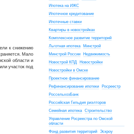
Ипотека на ИЖС
Ипотечное кредитование
Ипотечные ставки
Квартиры в новостройках
Комплексное развитие территорий
Льготная ипотека
Минстрой
вели к снижению
охраняется. Мало
Минстрой России
Недвижимость
мской области и
Новострой КПД
Новостройки
или участок под
Новостройки в Омске
Проектное финансирование
Рефинансирование ипотеки
Росреестр
РоссельхозБанк
Российская Гильдия риэлторов
Семейная ипотека
Строительство
Управление Росреестра по Омской
области
Фонд развития территорий
Эскроу