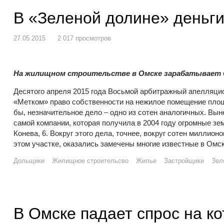
В «Зеленой долине» деньги
27.05.2015
2 017 просмотров
На жилищном строительстве в Омске зарабатывает б
Десятого апреля 2015 года Восьмой арбитражный апелляци
«Метком» право собственности на нежилое помещение площа
бы, незначительное дело – одно из сотен аналогичных. Вы
самой компании, которая получила в 2004 году огромные зе
Конева, 6. Вокруг этого дела, точнее, вокруг сотен миллио
этом участке, оказались замечены многие известные в Омск
Дольщики
Жилищное строительсво
Жилье
Застройщики
Зел
В Омске падает спрос на ко