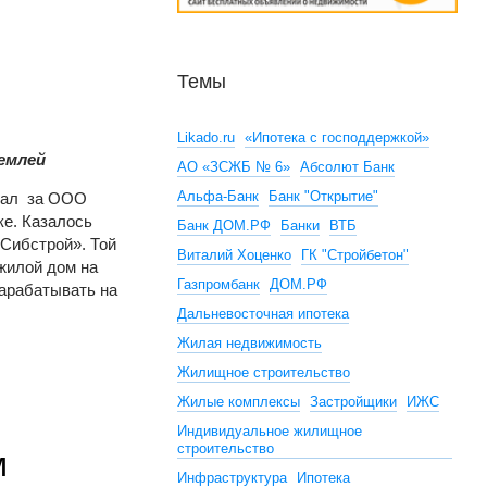
Темы
Likado.ru
«Ипотека с господдержкой»
емлей
АО «ЗСЖБ № 6»
Абсолют Банк
Альфа-Банк
Банк "Открытие"
знал за ООО
ке. Казалось
Банк ДОМ.РФ
Банки
ВТБ
«Сибстрой». Той
Виталий Хоценко
ГК "Стройбетон"
 жилой дом на
Газпромбанк
ДОМ.РФ
зарабатывать на
 растут прямо из земли
Дальневосточная ипотека
Жилая недвижимость
Жилищное строительство
Жилые комплексы
Застройщики
ИЖС
Индивидуальное жилищное
строительство
м
Инфраструктура
Ипотека