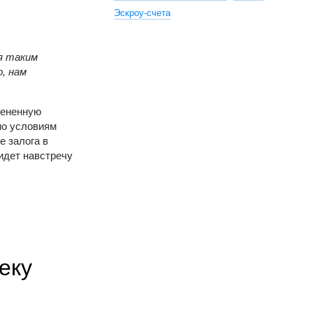
Эскроу-счета
я таким
, нам
мененную
но условиям
е залога в
идет навстречу
еку