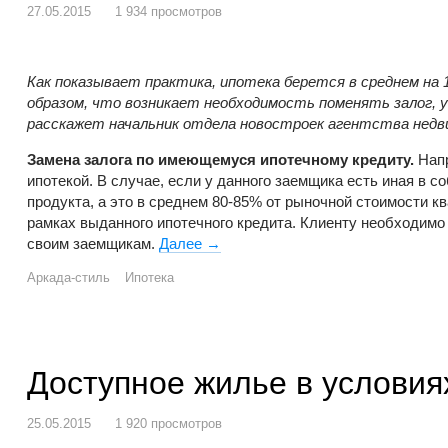
27.05.2015
1 934 просмотров
Как показывает практика, ипотека берется в среднем на
образом, что возникает необходимость поменять залог, 
расскажет начальник отдела новостроек агентства нед
Замена залога по имеющемуся ипотечному кредиту.
Напр
ипотекой. В случае, если у данного заемщика есть иная в
продукта, а это в среднем 80-85% от рыночной стоимости кв
рамках выданного ипотечного кредита. Клиенту необходимо 
своим заемщикам.
Далее
Переоформление ипотеки
→
Аркада-стиль
Ипотека
Доступное жилье в условиях
25.05.2015
1 920 просмотров