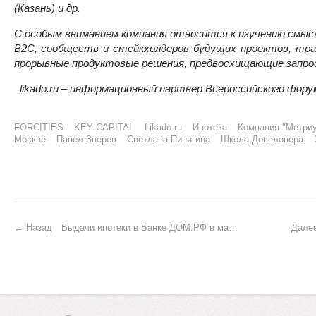
(Казань) и др.
С особым вниманием компания относится к изучению смысл
B2C, сообществ и стейкхолдеров будущих проектов, тр
прорывные продуктовые решения, предвосхищающие запрос
likado.ru – информационный партнер Всероссийского фо
FORCITIES
KEY CAPITAL
Likado.ru
Ипотека
Компания "Метри
Москве
Павел Зверев
Светлана Пинигина
Школа Девелопера
P
Назад
Выдачи ипотеки в Банке ДОМ.РФ в мае выросли более чем на 50%
Дале
o
s
t
n