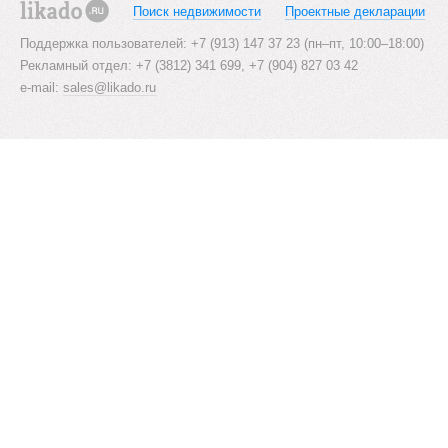
Поиск недвижимости
Проектные декларации
a
likado.ru
Поддержка пользователей: +7 (913) 147 37 23 (пн–пт, 10:00–18:00)
v
Рекламный отдел: +7 (3812) 341 699, +7 (904) 827 03 42
i
e-mail:
sales@likado.ru
g
a
t
i
o
n