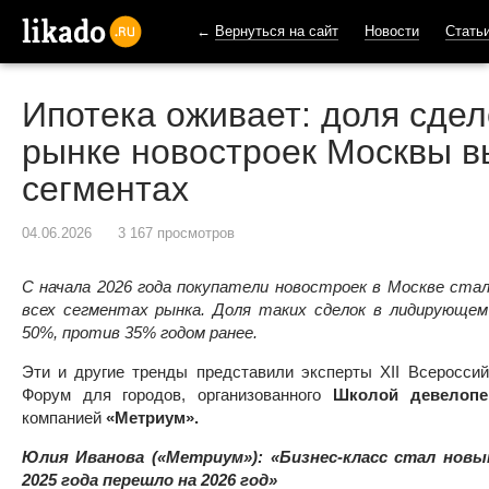
←
Вернуться на сайт
Новости
Стать
likado.ru
Ипотека оживает: доля сдел
рынке новостроек Москвы в
сегментах
04.06.2026
3 167 просмотров
С начала 2026 года покупатели новостроек в Москве ста
всех сегментах рынка. Доля таких сделок в лидирующем
50%, против 35% годом ранее.
Эти и другие тренды представили эксперты XII Всеросси
Форум для городов, организованного
Школой девелопе
компанией
«Метриум».
Юлия Иванова (
«Метриум»
): «Бизнес-класс стал нов
2025 года перешло на 2026
год
»