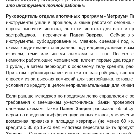
это инструмент точной работы»
Руководитель отдела ипотечных программ «Метриум» П
инструменты ушли в прошлое, а какие работают сегодня.
спроса рыночная ипотека, льготная ипотека для всех и 
застройщиков, – перечислил
Павел Зверев
.
– Сейчас в хо
инструменты, субсидирование и, главное, сценарий под 
схема кредитования специально под индивидуальные возм
взносом, теми или иными льготами и т. п.». По его 
немногих работающих механизмов: клиент первые два года 
1 рубль), а затем переходит к основному телу кредита, ра
При этом субсидирование ипотеки от застройщика, вопре
спросом из-за высоких комиссий для застройщика, которые
условия по кредиту в целом непривлекательными для клиент
Если раньше менеджер по продажам легко справлялся с рол
требования к заёмщикам ужесточились: банки проверяю
сложным схемам. Также
Павел Зверев
рассказал об обсу
вероятно введение дифференцированных ставок, увеличение 
возможная привязка к площади квартиры (не менее 60 кв
кредита с 30 до 15-20 лет. «Ипотека перестала быть проду
Зверев
.
– Сегодня это инструмент исключительно точной,