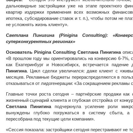
дальновидные застройщики уже на этапе проектного фин
квартир издержки применения всех возможных финансов
ипотека, субсидирование ставок и т. п.), чтобы потом не п
не усложнять жизнь клиенту».
Светлана Пинигина (Pinigina Consulting): «Конв
суперконкурентных регионах»
Основатель Pinigina Consulting Светлана Пинигина
описа
«В прошлом году мы ориентировались на конверсию 6-7%, сей
как Екатеринбург и Новосибирск, встречается падение
Пинигина
. Цикл сделки увеличился: даже клиент с «жив
месяцев. Рекламные бюджеты перераспределяются в пользу
отказываться от лидогенерации: «За сокращением рекламы с
Главные точки роста сегодня – партнёрские продажи как 
жизненный сценарий клиента и глубокая отстройка от конку
Светлана Пинигина
подчеркнула усиление роли микро
вынуждены глубоко погружаться в систему сбыта, а 
пересобрана под текущие цели компании».
«Сессия показала: застройщики сегодня перестраивают не то