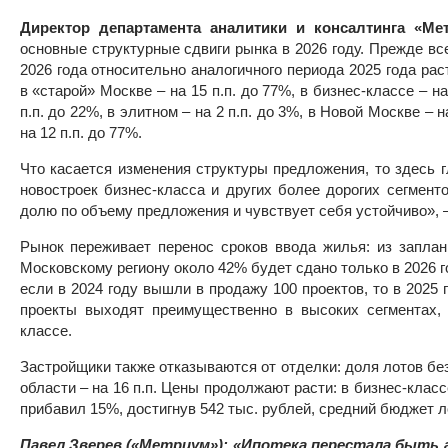
Директор департамента аналитики и консалтинга «М
основные структурные сдвиги рынка в 2026 году. Прежде вс
2026 года относительно аналогичного периода 2025 года рас
в «старой» Москве – на 15 п.п. до 77%, в бизнес-классе – на
п.п. до 22%, в элитном – на 2 п.п. до 3%, в Новой Москве – 
на 12 п.п. до 77%.
Что касается изменения структуры предложения, то здесь 
новостроек бизнес-класса и других более дорогих сегмент
долю по объему предложения и чувствует себя устойчиво», 
Рынок переживает перенос сроков ввода жилья: из заплан
Московскому региону около 42% будет сдано только в 2026 г
если в 2024 году вышли в продажу 100 проектов, то в 2025 
проекты выходят преимущественно в высоких сегментах,
классе.
Застройщики также отказываются от отделки: доля лотов без 
области – на 16 п.п. Цены продолжают расти: в бизнес-клас
прибавил 15%, достигнув 542 тыс. рублей, средний бюджет л
Павел Зверев («Метриум»): «Ипотека перестала быть