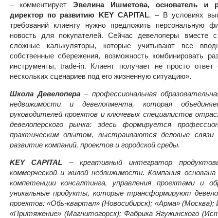
– комментирует
Эвелина Ишметова,
основатель и 
директор по развитию KEY CAPITAL
. – В условиях вы
требований клиенту нужно предложить персональную ф
новость для покупателей. Сейчас девелоперы вместе 
сложные калькуляторы, которые учитывают все вводн
собственные сбережения, возможность комбинировать ра
инструменты, trade-in. Клиент получает не просто ответ
нескольких сценариев под его жизненную ситуацию».
Школа Девелопера
– профессиональная образовательна
недвижимости и девелопмента, которая объединяе
руководителей проектов и ключевых специалистов отрас
девелоперского рынка: здесь формируется профессио
практическим опытом, выстраиваются деловые связи 
развитие компаний, проектов и городской среды.
KEY CAPITAL
– креативный интегратор продуктов
коммерческой и жилой недвижимости. Компания основана
компетенции консалтинга, управления проектами и об
уникальные продукты, которые трансформируют девело
проектов: «Обь-квартал» (Новосибирск); «Арма» (Москва);
«Притяжение» (Магнитогорск); Фабрика Ягужинского (Ис