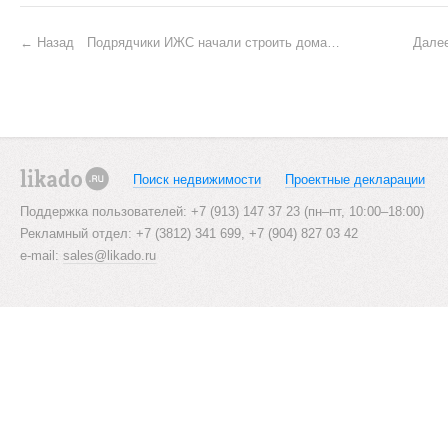
P
Назад
Подрядчики ИЖС начали строить дома на арендованной земле при поддержке Банка ДОМ.РФ
Дале
o
s
t
n
Поиск недвижимости
Проектные декларации
a
likado.ru
Поддержка пользователей: +7 (913) 147 37 23 (пн–пт, 10:00–18:00)
v
Рекламный отдел: +7 (3812) 341 699, +7 (904) 827 03 42
i
e-mail:
sales@likado.ru
g
a
t
i
o