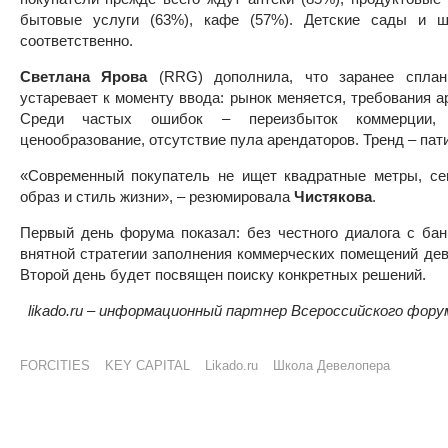
бытовые услуги (63%), кафе (57%). Детские сады и
соответственно.
Светлана Ярова
(RRG) дополнила, что заранее сплани
устаревает к моменту ввода: рынок меняется, требования а
Среди частых ошибок – переизбыток коммерции, 
ценообразование, отсутствие пула арендаторов. Тренд – пат
«Современный покупатель не ищет квадратные метры, сег
образ и стиль жизни», – резюмировала
Чистякова
.
Первый день форума показал: без честного диалога с бан
внятной стратегии заполнения коммерческих помещений дев
Второй день будет посвящен поиску конкретных решений.
likado.ru – информационный партнер Всероссийского фо
FORCITIES
KEY CAPITAL
Likado.ru
Школа Девелопера