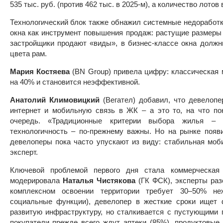
535 тыс. руб. (против 462 тыс. в 2025-м), а количество лотов
Технологический блок также обнажил системные недоработ
окна как инструмент повышения продаж: растущие размеры 
застройщики продают «виды», в бизнес-классе окна долж
цвета рам.
Мария Костяева
(BN Group) привела цифру: классическая 
на 40% и становится неэффективной.
Анатолий Климовицкий
(Вегател) добавил, что девелопе
интернет и мобильную связь в ЖК – а это то, на что п
очередь. «Традиционные критерии выбора жилья – на
технологичность – по-прежнему важны. Но на рынке поя
девелоперы пока часто упускают из виду: стабильная моби
эксперт.
Ключевой проблемой первого дня стала коммерческая 
модерировала
Наталья Чистякова
(ГК ФСК), эксперты раз
комплексном освоении территории требует 30–50% не
социальные функции), девелопер в жесткие сроки ищет 
развитую инфраструктуру, но сталкивается с пустующими
покупатели прежде всего ждут аптеки (85%), продуктовые 