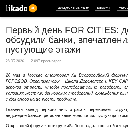
←
Вернуться на сайт
Новости
Стать
likado.ru
Первый день FOR CITIES: 
обсудили банки, впечатлени
пустующие этажи
28.05.2026
2 097 просмотров
26 мая в Москве стартовал XII Всероссийский форум
ГОРОДОВ. Организаторы – Школа Девелопера и KEY CAPIT
игроков отрасли, чтобы последовательно разобрать г
условиях жестких банковских требований, охлаждения ры
с финансов на ценность продукта.
Главный вывод первого дня: отрасль переживает струк
недоверие банков, региональные монополии, пустующая комм
Открывший форум «антихрупкий» блок задал тон всей диску