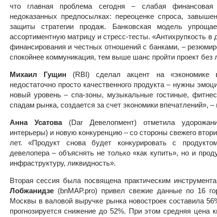
что главная проблема сегодня – слабая финансовая 
недоказанных предпосылках: переоценке спроса, завышен
защиты стратегии продаж. Банковская модель упрощает
ассортиментную матрицу и стресс-тесты. «Антихрупкость в 
финансирования и честных отношений с банками, – резюми
спокойнее коммуникация, тем выше шанс пройти проект без 
Михаил Гущин
(RBI) сделал акцент на «экономике в
недостаточно просто качественного продукта – нужны эмоц
новый уровень – спа-зоны, музыкальные гостиные, фитнес
спадам рынка, создается за счет экономики впечатлений», –
Анна Усатова
(Dar Девелопмент) отметила удорожание
интерьеры) и новую конкуренцию – со стороны свежего втори
лет. «Продукт снова будет конкурировать с продукто
девелопера – объяснять не только «как купить», но и прод
инфраструктуру, ликвидность».
Вторая сессия была посвящена практическим инструмента
Лобжанидзе
(bnMAP.pro) привел свежие данные по 16 го
Москвы в валовой выручке рынка новостроек составила 56% 
прогнозируется снижение до 52%. При этом средняя цена к