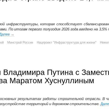
лой инфраструктуры, которая способствует сбалансирова
и. По итогам первого полугодия 2026 года введено на 3,5%
Далее
За первое полугодие 2026 года в стране введено 14,7 мл
→
рой
Минстрой России
Нацпроект "Инфраструктура для жизни"
Нежи
и Владимира Путина с Замес
тва Маратом Хуснуллиным
 основных результатах работы строительной отрасли. В ч
благоустройстве территорий и дорожном строительстве.
Дал