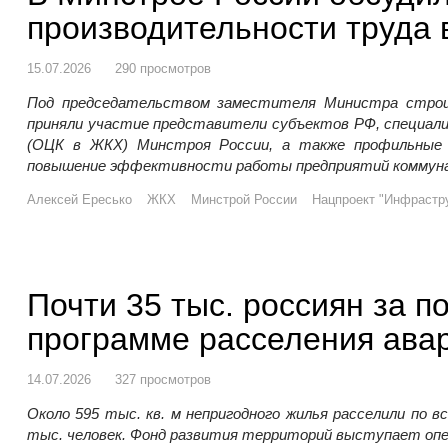
производительности труда
15.07.2026
290 просмотров
Под председательством заместителя Министра строи
приняли участие представители субъектов РФ, специал
(ОЦК в ЖКХ) Минстроя России, а также профильные э
повышение эффективности работы предприятий коммунал
Алексей Ересько
ЖКХ
Минстрой России
Нацпроект "Инфрастру
Почти 35 тыс. россиян за п
программе расселения ава
14.07.2026
327 просмотров
Около 595 тыс. кв. м непригодного жилья расселили по вс
тыс. человек. Фонд развития территорий выступает оп