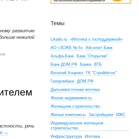
Темы
нному развитию
 больше нежилой
Likado.ru
«Ипотека с господдержкой»
н кв. м нежилой недвижимости
АО «ЗСЖБ № 6»
Абсолют Банк
лая
Альфа-Банк
Банк "Открытие"
Банк ДОМ.РФ
Банки
ВТБ
Виталий Хоценко
ГК "Стройбетон"
Газпромбанк
ДОМ.РФ
тителем
Дальневосточная ипотека
Жилая недвижимость
Жилищное строительство
Жилые комплексы
Застройщики
ИЖС
Индивидуальное жилищное
астности, речь
строительство
ее
Встреча Президента России Владимира Путина с Заместите
→
Инфраструктура
Ипотека