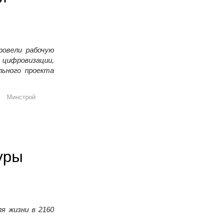
овели рабочую
 цифровизации,
льного проекта
е направления совместной работы
Минстрой
уры
я жизни в 2160