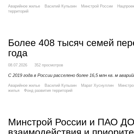
Аварийное жилье
Василий Купызин
Минстрой России
Нацпроек
территорий
Более 408 тысяч семей пер
года
08.07.2026
352 просмотров
С 2019 года в России расселено более 16,5 млн кв. м авари
Аварийное жилье
Василий Купызин
Марат Хуснуллин
Минстро
жилья
Фонд развития территорий
Минстрой России и ПАО ДО
взаимодействия и приорит