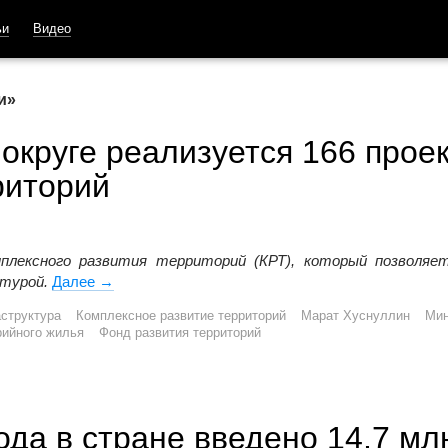
ьи
Видео
и»
круге реализуется 166 прое
риторий
плексного развития территорий (КРТ), который позволя
турой.
Далее
В Сибирском федеральном округе реализуется 16
→
структура
Комплексное развитие территорий
Марат Хуснуллин
Мин
рийного жилья
Фонд развития территорий
ода в стране введено 14,7 млн