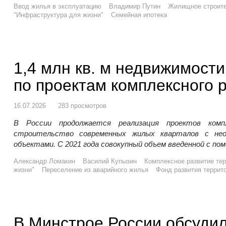
Ввод жилья в эксплуатацию
Владимир Путин
Жилищное строит
"Инфраструктура для жизни"
Семейная ипотека
1,4 млн кв. м недвижимости
по проектам комплексного 
16.07.2026
283 просмотров
В России продолжается реализация проектов комп
строительство современных жилых кварталов с нео
объектами. С 2021 года совокупный объем введенной с п
Александр Ломакин
Василий Купызин
Комплексное развитие те
жизни"
Переселение из аварийного жилья
Фонд развития террит
В Минстрое России обсуди