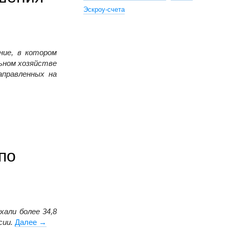
Эскроу-счета
ие, в котором
ьном хозяйстве
аправленных на
нами вопросы повышения производительности труда в ЖКХ
по
хали более 34,8
сии.
Далее
Почти 35 тыс. россиян за полгода получили новое ж
→