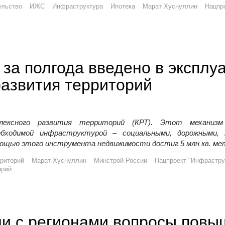
ельство
ИЖС
Инфраструктура
Ипотека
Марат Хуснуллин
Нацпр
 за полгода введено в эксплу
развития территорий
лексного развития территорий (КРТ). Этот механизм
бходимой инфраструктурой – социальными, дорожными, 
омощью этого инструмента недвижимости достиг 5 млн кв. ме
рриторий
Марат Хуснуллин
Минстрой России
Нацпроект "Инфрастру
орий
ли с регионами вопросы повы