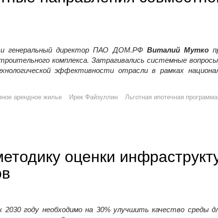
и генеральный директор ПАО ДОМ.РФ
Виталий Мутко
пр
строительного комплекса. Затрагивались системные вопросы
хнологической эффективности отрасли в рамках национа
ПАО ДОМ.РФ обсудили развитие взаимодействия и приоритетны
пное арендное жилье
Ирек Файзуллин
Льготная ипотечная программа
методику оценки инфраструкт
ов
 2030 году необходимо на 30% улучшить качество среды дл