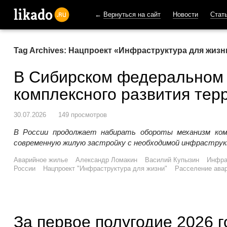
←
Вернуться на сайт
Новости
Стат
likado.ru
Tag Archives: Нацпроект «Инфраструктура для жизн
В Сибирском федеральном о
комплексного развития тер
30.07.2026
149 просмотров
В России продолжает набирать обороты механизм ком
современную жилую застройку с необходимой инфраструк
Аварийное жилье
Александр Ломакин
Василий Купызин
Инфра
России
Нацпроект "Инфраструктура для жизни"
Расселение ава
За первое полугодие 2026 г