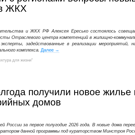
 в ЖКХ
тельства и ЖКХ РФ Алексея Ересько состоялось совещан
исты Отраслевого центра компетенций в жилищно-коммунал
ксперты, задействованные в реализации мероприятий, н
ьного комплекса.
Далее
В Минстрое России обсудили с регио
→
ктура для жизни"
олгода получили новое жилье 
рийных домов
ей России за первое полугодие 2026 года. В новые дома перее
ератором данной программы под кураторством Минстроя Рос