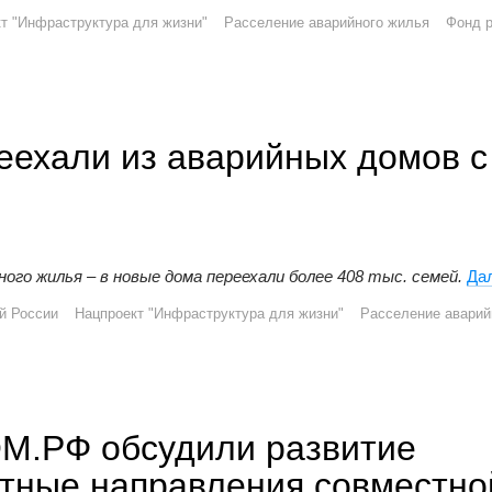
т "Инфраструктура для жизни"
Расселение аварийного жилья
Фонд р
еехали из аварийных домов с
йного жилья – в новые дома переехали более 408 тыс. семей.
Да
й России
Нацпроект "Инфраструктура для жизни"
Расселение аварий
М.РФ обсудили развитие
етные направления совместно