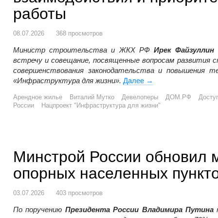
работы
08.07.2026
368 просмотров
Министр строительства и ЖКХ РФ
Ирек Файзуллин
встречу и совещание, посвященные вопросам развития 
совершенствования законодательства и повышения те
«Инфраструктура для жизни».
Далее
Минстрой России и 
→
Арендное жилье
Виталий Мутко
Девелоперы
ДОМ.РФ
Досту
России
Нацпроект "Инфраструктура для жизни"
Минстрой России обновил 
опорных населенных пункт
03.07.2026
403 просмотров
По поручению
Президента России Владимира Путина
к