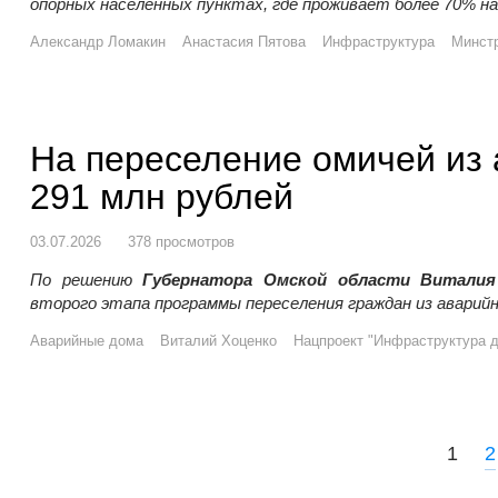
опорных населенных пунктах, где проживает более 70% н
Александр Ломакин
Анастасия Пятова
Инфраструктура
Минст
На переселение омичей из
291 млн рублей
03.07.2026
378 просмотров
По решению
Губернатора Омской области Виталия
второго этапа программы переселения граждан из аварийн
Аварийные дома
Виталий Хоценко
Нацпроект "Инфраструктура д
P
1
2
o