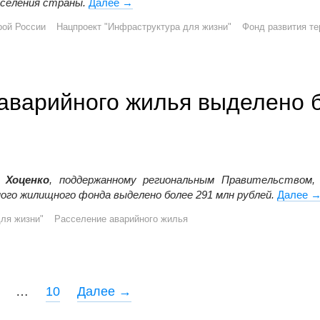
аселения страны.
Далее
Минстрой России обновил методику оц
→
рой России
Нацпроект "Инфраструктура для жизни"
Фонд развития те
 аварийного жилья выделено 
 Хоценко
, поддержанному региональным Правительством,
ого жилищного фонда выделено более 291 млн рублей.
Далее
Н
ля жизни"
Расселение аварийного жилья
…
10
Далее →