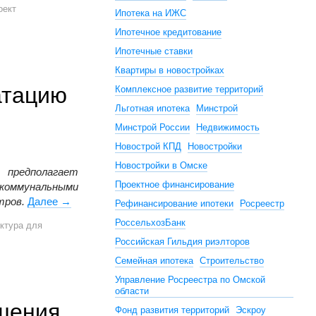
оект
Ипотека на ИЖС
Ипотечное кредитование
Ипотечные ставки
Квартиры в новостройках
атацию
Комплексное развитие территорий
Льготная ипотека
Минстрой
Минстрой России
Недвижимость
Новострой КПД
Новостройки
Новостройки в Омске
 предполагает
Проектное финансирование
коммунальными
тров.
Далее
1,4 млн кв. м недвижимости за полгода введено в 
→
Рефинансирование ипотеки
Росреестр
РоссельхозБанк
ктура для
Российская Гильдия риэлторов
Семейная ипотека
Строительство
Управление Росреестра по Омской
области
шения
Фонд развития территорий
Эскроу