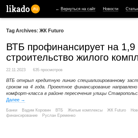
←
Вернуться на сайт
Новости
Стать
likado.ru
Tag Archives: ЖК Futuro
ВТБ профинансирует на 1,9
строительство жилого комп
22.11.2023
635 просмотров
ВТБ открыл кредитную линию специализированному заст
сроком на 4 года. Проектное финансирование направлено
комфорт-класса в районе пересечения улицы Ставропольс
Далее
ВТБ профинансирует на 1,9 млрд рублей строительст
→
Банки
Вадим Коровин
ВТБ
Жилые комплексы
ЖК Futuro
Нов
финансирование
Руслан Еременко