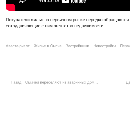
Покупатели жилья на первичном рынке нередко обращаются н
сотрудничающие с ним агентства недвижимости.
Авеста-риэлт
Жилье в Омске
Застройщики
Новостройки
Перв
P
Назад
Омичей переселяют из аварийных домов с опережением сроков
Д
o
s
t
n
a