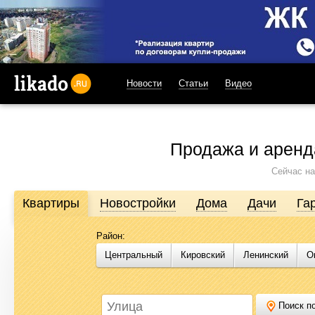
Новости
Статьи
Видео
likado.ru
Продажа и аренд
Сейчас на
Квартиры
Новостройки
Дома
Дачи
Га
Район:
Продажа и аренда недвижимости в Омске
Центральный
Кировский
Ленинский
О
Likado.ru – сайт актуальных и достоверных объявлений по нед
или купить квартиру, найти землю под строительство, подоб
Likado.ru, чтобы сэкономить время и силы в поисках нужного в
Поиск по