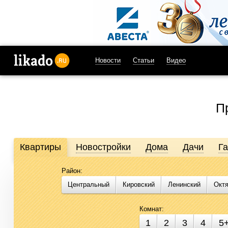
Новости
Статьи
Видео
likado.ru
П
Квартиры
Новостройки
Дома
Дачи
Г
Район:
Продажа и аренда недвижимости в Омске
Центральный
Кировский
Ленинский
Окт
Likado.ru – сайт актуальных и достоверных объявлений по не
подобрать помещение для бизнеса стало проще. Воспользуйте
Комнат:
1
2
3
4
5