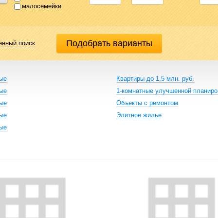
малосемейки
енный поиск
ные
Квартиры до 1,5 млн. руб.
ные
1-комнатные улучшенной планиро
ные
Объекты с ремонтом
ные
Элитное жилье
ные