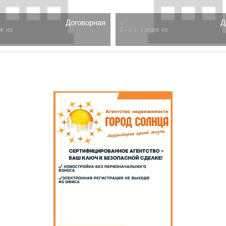
Договорная
.
Д
ж из
/
- /- /- /
этаж из