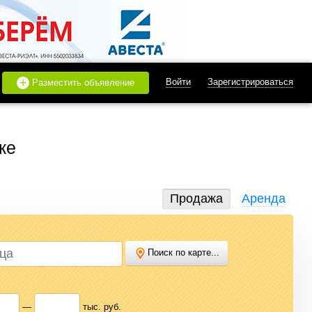
+
Войти
Зарегистрироваться
Разместить объявление
ке
Продажа
Аренда
Поиск по карте...
дать или купить квартиру, найти землю под строительство,
 нужного варианта.
—
тыс. руб.