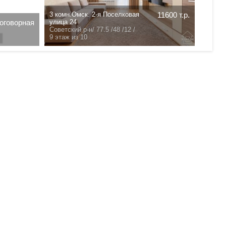
3 комн.Омск. 2-я Поселковая
11600 т.р.
оговорная
3 комн
улица 24
Центра
Советский р-н/
77.5 /48 /12 /
71.05 /
9 этаж из 10