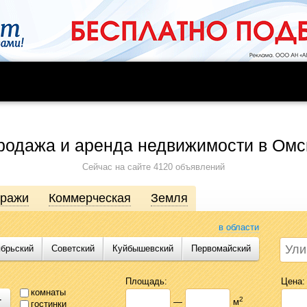
родажа и аренда недвижимости в Омс
Сейчас на сайте 4120 объявлений
аражи
Коммерческая
Земля
в области
ябрьский
Советский
Куйбышевский
Первомайский
движимости от агентств, собственников, инвесторов и застройщиков. Про
сь предложениями Likado.ru, чтобы сэкономить время и силы в поисках
Площадь:
Цена:
комнаты
+
2
—
м
гостинки