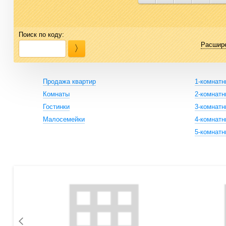
Поиск по коду:
Расшир
Продажа квартир
1-комнат
Комнаты
2-комнат
Гостинки
3-комнат
Малосемейки
4-комнат
5-комнат