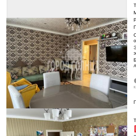
Т
Р
С
о
Э
э
Б
к
П
Т
«