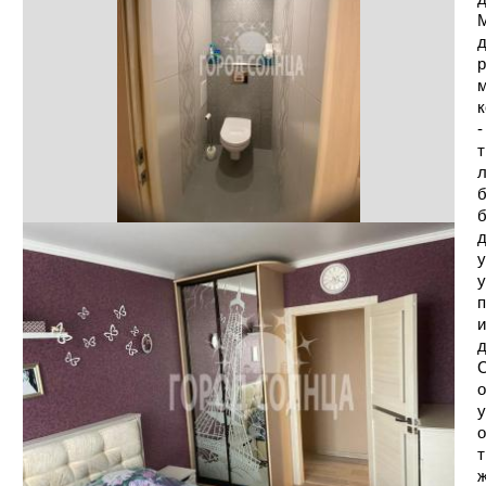
М
д
р
м
к
-
т
л
б
б
д
у
у
п
и
д
С
о
у
о
т
ж