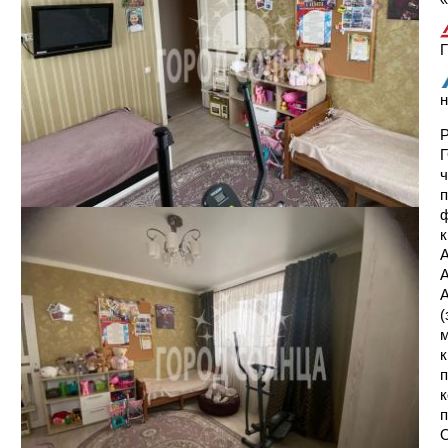
Г
н
Р
Г
ч
п
ф
к
А
А
А
(
м
к
п
к
п
О