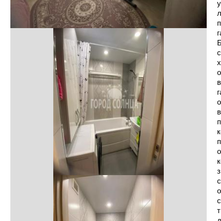
у
л
п
г
Б
с
х
о
в
г
о
в
п
к
п
о
к
з
с
о
с
т
д