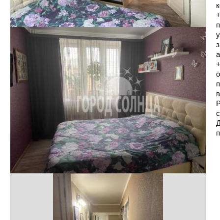
к
п
у
з
а
+
о
п
в
Р
с
Д
п