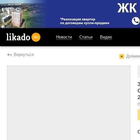
Новости
Статьи
Видео
likado.ru
Вернуться
Добави
2
П