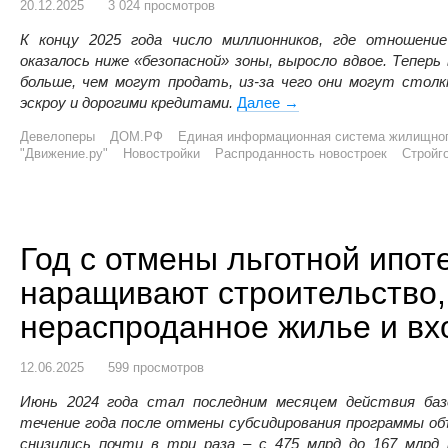
20.12.2025
3 024 просмотров
К концу 2025 года число миллионников, где отношени
оказалось ниже «безопасной» зоны, выросло вдвое. Теперь
больше, чем могут продать, из-за чего они могут стол
эскроу и дорогими кредитами.
Далее
Итоги-2025: число мег
→
Девелоперы
ДОМ.РФ
Единая информационная система жилищног
"Движение.ру"
Новостройки
Распроданность новостроек
Стройг
Год с отмены льготной ипот
наращивают строительство,
нераспроданное жилье и вхо
12.06.2025
599 просмотров
Июнь 2024 года стал последним месяцем действия баз
течение года после отмены субсидирования программы об
снизились почти в три раза – с 475 млрд до 167 млрд 