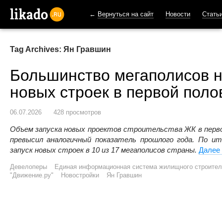
←
Вернуться на сайт
Новости
Стать
likado.ru
Tag Archives: Ян Гравшин
Большинство мегаполисов н
новых строек в первой поло
06.07.2026
428 просмотров
Объем запуска новых проектов строительства ЖК в первой
превысил аналогичный показатель прошлого года. По ит
запуск новых строек в 10 из 17 мегаполисов страны.
Далее
Девелоперы
Единая информационная система жилищного строител
"Движение.ру"
Новостройки
Ян Гравшин