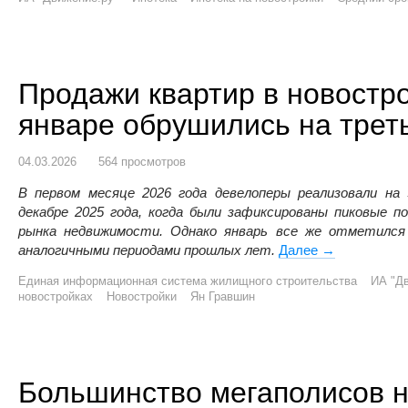
Продажи квартир в новостро
январе обрушились на трет
04.03.2026
564 просмотров
В первом месяце 2026 года девелоперы реализовали н
декабре 2025 года, когда были зафиксированы пиковые п
рынка недвижимости. Однако январь все же отметился
аналогичными периодами прошлых лет.
Далее
Продажи квар
→
Единая информационная система жилищного строительства
ИА "Дв
новостройках
Новостройки
Ян Гравшин
Большинство мегаполисов 