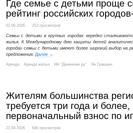
Где семье с детьми проще с
рейтинг российских городо
02.06.2026
253 просмотров
Семьи с детьми в крупных городах нередко сталкиваютс
жилья. К Международному дню защиты детей аналитическ
городах семьи с детьми имеют более широкий выбор на р
предложения.
Далее
Где семье с детьми проще снять кварти
→
Аренда
Аренда жилья
ИА "Движение.ру"
Ян Гравшин
Жителям большинства реги
требуется три года и более,
первоначальный взнос по и
21.04.2026
646 просмотров