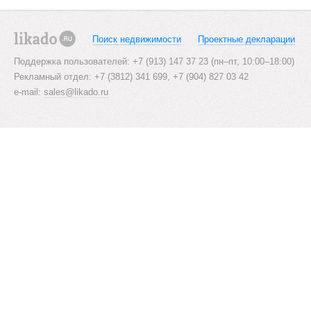
t
s
Поиск недвижимости
Проектные декларации
likado.ru
n
Поддержка пользователей: +7 (913) 147 37 23 (пн–пт, 10:00–18:00)
Рекламный отдел: +7 (3812) 341 699, +7 (904) 827 03 42
a
e-mail:
sales@likado.ru
v
i
g
a
t
i
o
n