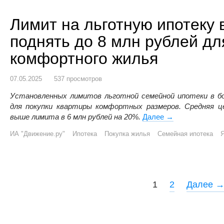
Лимит на льготную ипотеку 
поднять до 8 млн рублей дл
комфортного жилья
07.05.2025
537 просмотров
Установленных лимитов льготной семейной ипотеки в б
для покупки квартиры комфортных размеров.
Средняя ц
выше лимита в 6 млн рублей
на 20%.
Далее
Лимит на льготн
→
ИА "Движение.ру"
Ипотека
Покупка жилья
Семейная ипотека
Я
P
1
2
Далее 
o
s