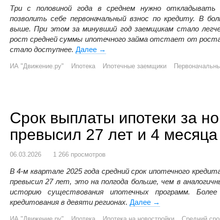
Три с половиной года в среднем нужно откладывать 
позволить себе первоначальный взнос по кредиту. В бо
выше. При этом за минувший год заемщикам стало легче
рост средней суммы ипотечного займа отстает от роста 
стало доступнее.
Далее
Жителям большинства регионов Рос
→
ИА "Движение.ру"
Ипотека
Ипотечные заемщики
Первоначальны
Срок выплаты ипотеки за н
превысил 27 лет и 4 месяца
06.03.2026
1 266 просмотров
В 4-м квартале 2025 года средний срок ипотечного кредит
превысил 27 лет, это на полгода больше, чем в аналогичн
историю существования ипотечных программ. Более
кредитования в девяти регионах.
Далее
Срок выплаты ипоте
→
ИА "Движение.ру"
Ипотека
Ипотека на новостройки
Средний сро