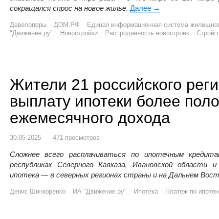
сокращался спрос на новое жилье.
Далее
Год с отмены льго
→
Девелоперы
ДОМ.РФ
Единая информационная система жилищног
"Движение.ру"
Новостройки
Распроданность новостроек
Стройг
Жители 21 российского реги
выплату ипотеки более пол
ежемесячного дохода
30.05.2025
471 просмотров
Сложнее всего расплачиваться по ипотечным кредита
республиках Северного Кавказа, Ивановской области 
ипотека — в северных регионах страны и на Дальнем Вост
Денис Шинкоренко
ИА "Движение.ру"
Ипотека
Платеж по ипотек