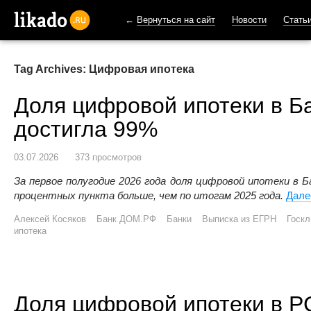
←
Вернуться на сайт
Новости
Стать
likado.ru
Tag Archives: Цифровая ипотека
Доля цифровой ипотеки в 
достигла 99%
03.07.2026
373 просмотров
За первое полугодие 2026 года доля цифровой ипотеки в
процентных пункта больше, чем по итогам 2025 года.
Дал
Алексей Косяков
Банк ДОМ.РФ
Банки
Выписка из ЕГРН
Госк
ипотека
Доля цифровой ипотеки в Р