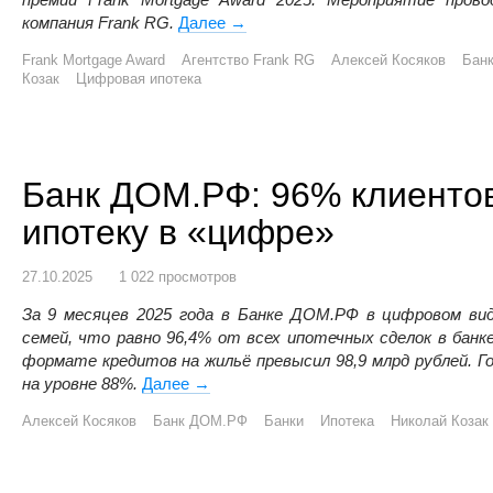
компания Frank RG.
Далее
Цифровая ипотека Банка ДОМ.РФ 
→
Frank Mortgage Award
Агентство Frank RG
Алексей Косяков
Бан
Козак
Цифровая ипотека
Банк ДОМ.РФ: 96% клиенто
ипотеку в «цифре»
27.10.2025
1 022 просмотров
За 9 месяцев 2025 года в Банке ДОМ.РФ в цифровом ви
семей, что равно 96,4% от всех ипотечных сделок в бан
формате кредитов на жильё превысил 98,9 млрд рублей. Г
на уровне 88%.
Далее
Банк ДОМ.РФ: 96% клиентов оформляю
→
Алексей Косяков
Банк ДОМ.РФ
Банки
Ипотека
Николай Козак