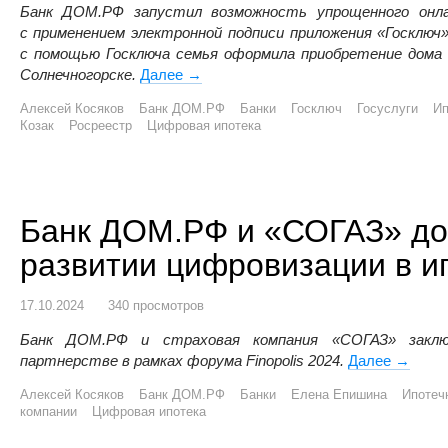
Банк ДОМ.РФ запустил возможность упрощенного онла
с применением электронной подписи приложения «Госключ».
с помощью Госключа семья оформила приобретение дома 
Солнечногорске.
Далее
Банк ДОМ.РФ провел пилотную сделк
→
Алексей Косяков
Банк ДОМ.РФ
Банки
Госключ
Госуслуги
Ип
Козак
Росреестр
Цифровая ипотека
Банк ДОМ.РФ и «СОГАЗ» до
развитии цифровизации в и
17.10.2024
340 просмотров
Банк ДОМ.РФ и страховая компания «СОГАЗ» заклю
партнерстве в рамках форума Finopolis 2024.
Далее
Банк Д
→
Алексей Косяков
Банк ДОМ.РФ
Банки
Елена Епишина
Ипотеч
компании
Цифровая ипотека