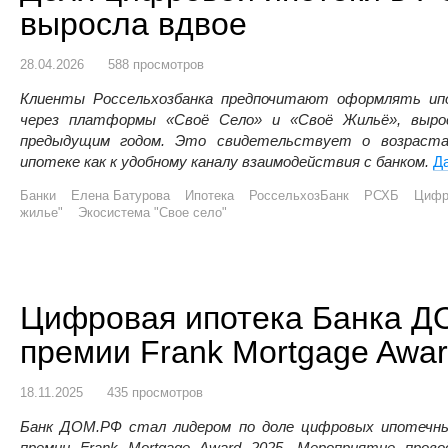
выросла вдвое
28.04.2026
588 просмотров
Клиенты Россельхозбанка предпочитают оформлять ипо
через платформы «Своё Село» и «Своё Жильё», вырос
предыдущим годом. Это свидетельствует о возраст
ипотеке как к удобному каналу взаимодействия с банком.
Д
Банки
Елена Батурова
Ипотека
РоссельхозБанк
РСХБ
Цифр
жилье"
Экосистема "Свое село"
Цифровая ипотека Банка Д
премии Frank Mortgage Awar
18.11.2025
435 просмотров
Банк ДОМ.РФ стал лидером по доле цифровых ипотечных
премии Frank Mortgage Award 2025. Мероприятие пров