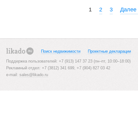
P
1
2
3
Далее
o
s
t
s
Поиск недвижимости
Проектные декларации
likado.ru
n
Поддержка пользователей: +7 (913) 147 37 23 (пн–пт, 10:00–18:00)
Рекламный отдел: +7 (3812) 341 699, +7 (904) 827 03 42
a
e-mail:
sales@likado.ru
v
i
g
a
t
i