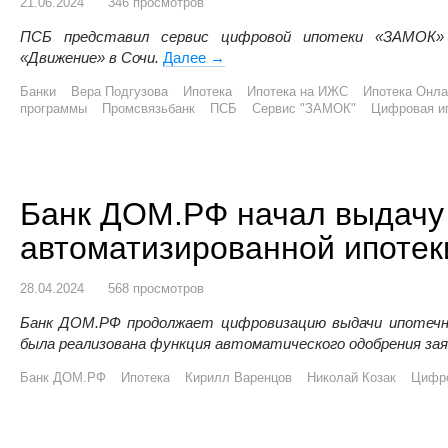
21.06.2024
346 просмотров
ПСБ представил сервис цифровой ипотеки «ЗАМОК»
«Движение» в Сочи.
Далее
ПСБ запустил сервис цифровой 
→
Банки
Вера Подгузова
Ипотека
Ипотека на ИЖС
Ипотека Онла
программы
Промсвязьбанк
ПСБ
Сервис "ЗАМОК"
Цифровая и
Банк ДОМ.РФ начал выдачу
автоматизированной ипотек
28.04.2024
568 просмотров
Банк ДОМ.РФ продолжает цифровизацию выдачи ипотечны
была реализована функция автоматического одобрения за
Банк ДОМ.РФ
Ипотека
Кирилл Варенцов
Николай Козак
Цифро