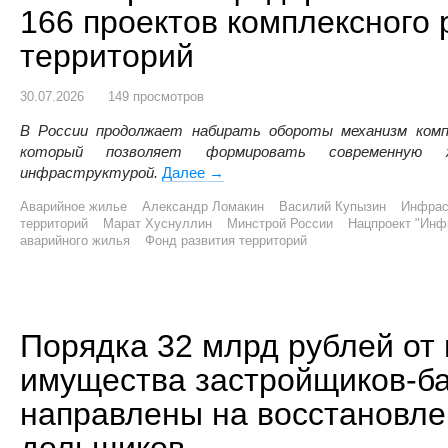
166 проектов комплексного 
территорий
30.07.2026
149 просмотров
В России продолжает набирать обороты механизм комп
который позволяет формировать современную 
инфраструктурой.
Далее
В Сибирском федеральном округе 
→
Аварийное жилье
Александр Ломакин
Василий Купызин
Инфрас
территорий
Марат Хуснуллин
Минстрой России
Нацпроект "Инф
аварийного жилья
Фонд развития территорий
Порядка 32 млрд рублей от
имущества застройщиков-б
направлены на восстановле
дольщиков