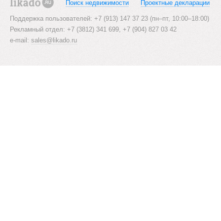
s
Поиск недвижимости
Проектные декларации
likado.ru
n
Поддержка пользователей: +7 (913) 147 37 23 (пн–пт, 10:00–18:00)
Рекламный отдел: +7 (3812) 341 699, +7 (904) 827 03 42
a
e-mail:
sales@likado.ru
v
i
g
a
t
i
o
n