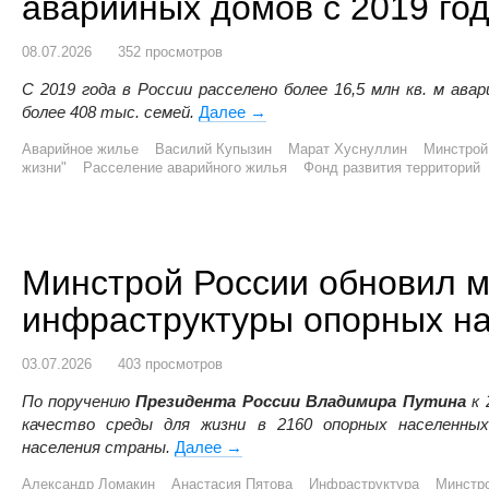
аварийных домов с 2019 го
08.07.2026
352 просмотров
С 2019 года в России расселено более 16,5 млн кв. м ава
более 408 тыс. семей.
Далее
Более 408 тысяч семей перееха
→
Аварийное жилье
Василий Купызин
Марат Хуснуллин
Минстрой
жизни"
Расселение аварийного жилья
Фонд развития территорий
Минстрой России обновил м
инфраструктуры опорных на
03.07.2026
403 просмотров
По поручению
Президента России Владимира Путина
к 
качество среды для жизни в 2160 опорных населенны
населения страны.
Далее
Минстрой России обновил методи
→
Александр Ломакин
Анастасия Пятова
Инфраструктура
Минстр