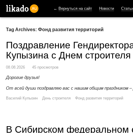
←
Вернуться на сайт
Новости
Стать
likado.ru
Tag Archives: Фонд развития территорий
Поздравление Гендиректор
Купызина с Днем строителя
08.08.2026
45 просмотров
Дорогие друзья!
От всей души поздравляю вас с нашим общим праздником –
Василий Купызин
День строителя
Фонд развития территорий
В Сибирском федеральном о