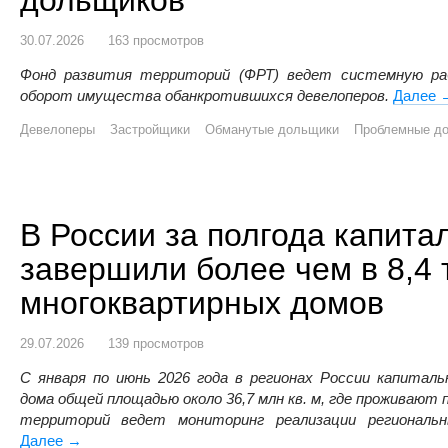
30.07.2026
163 просмотров
Фонд развития территорий (ФРТ) ведет системную ра
оборот имущества обанкротившихся девелоперов.
Далее
П
Девелоперы
Застройщики
Обманутые дольщики
Проблемные д
В России за полгода капит
завершили более чем в 8,4 
многоквартирных домов
29.07.2026
139 просмотров
С января по июнь 2026 года в регионах России капитал
дома общей площадью около 36,7 млн кв. м, где проживают 
территорий ведет мониторинг реализации региональн
Далее
В России за полгода капитальный ремонт завершили б
→