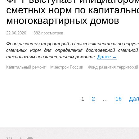
сметных норм по капитальн
многоквартирных домов
22.06.2026
382 просмотров
Фонд развития территорий и Главгосэкспертиза по пору
сметных норм для определения достоверной сметно
технологиям при капитальном ремонте.
Далее
ФРТ выступа
→
Капитальный ремонт
Минстрой России
Фонд развития территорий
P
1
2
…
16
Да
o
s
t