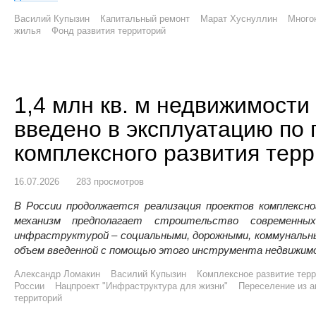
Василий Купызин
Капитальный ремонт
Марат Хуснуллин
Много
жилья
Фонд развития территорий
1,4 млн кв. м недвижимости
введено в эксплуатацию по 
комплексного развития тер
16.07.2026
283 просмотров
В России продолжается реализация проектов комплексн
механизм предполагает строительство современны
инфраструктурой – социальными, дорожными, коммунальны
объем введенной с помощью этого инструмента недвижимо
Александр Ломакин
Василий Купызин
Комплексное развитие терр
России
Нацпроект "Инфраструктура для жизни"
Переселение из а
территорий