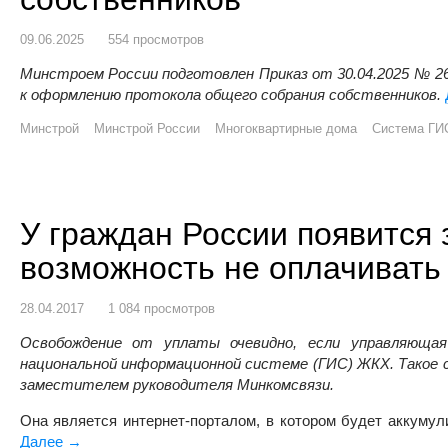
09.06.2025
554 просмотров
Минстроем России подготовлен Приказ от 30.04.2025 № 2
к оформлению протокола общего собрания собственников.
Минстрой
Минстрой России
Многоквартирные дома
Система ГИ
У граждан России появится 
возможность не оплачивать
28.04.2017
1 084 просмотров
Освобождение от уплаты очевидно, если управляющая
национальной информационной системе (ГИС) ЖКХ. Такое 
заместителем руководителя Минкомсвязи.
Она является интернет-порталом, в котором будет аккуму
Далее
У граждан России появится законная возможность не
→