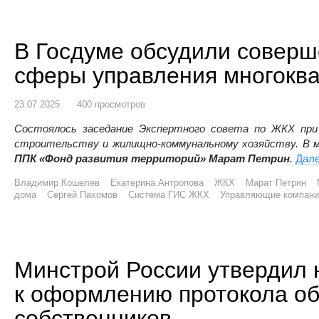
В Госдуме обсудили совер
сферы управления многокв
23.07.2025
400 просмотров
Состоялось заседание Экспертного совета по ЖКХ пр
строительству и жилищно-коммунальному хозяйству. В 
ППК «Фонд развития территорий» Марат Петрин
.
Дал
Владимир Кошелев
Екатерина Антропова
ЖКХ
Марат Петрин
дома
Сергей Пахомов
Система ГИС ЖКХ
Управляющие компани
Минстрой России утвердил 
к оформлению протокола о
собственников