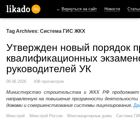
←
Вернуться на сайт
Новости
Стать
likado.ru
Tag Archives: Система ГИС ЖКХ
Утвержден новый порядок 
квалификационных экзамен
руководителей УК
09.06.2026
438 просмотров
Министерство строительства и ЖКХ РФ продолжает 
направленную на повышение прозрачности деятельности 
домами и совершенствование системы лицензирования.
Да
Минстрой
Минстрой России
Многоквартирные дома
Система ГИ