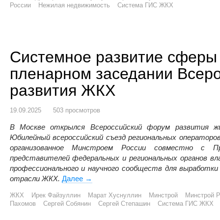
России
Нежилая недвижимость
Система ГИС ЖКХ
Системное развитие сферы
пленарном заседании Всер
развития ЖКХ
19.09.2025
503 просмотров
В Москве открылся Всероссийский форум развития жи
Юбилейный всероссийский съезд региональных операторо
организованное Минстроем России совместно с Пр
представителей федеральных и региональных органов вл
профессионального и научного сообществ для выработки
отрасли ЖКХ.
Далее
Системное развитие сферы ЖКХ обсуд
→
ЖКХ
Ирек Файзуллин
Марат Хуснуллин
Минстрой
Минстрой Р
Пахомов
Сергей Собянин
Сергей Степашин
Система ГИС ЖКХ