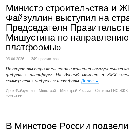
Министр строительства и 
Файзуллин выступил на стр
Председателя Правительст
Мишустина по направлени
платформы»
03.06.2026
349 просмотров
По отраслям строительства и жилищно-коммунального х
цифровых платформ. На данный момент в ЖКХ экспл
коммерческих цифровых платформ.
Далее
Министр строите
→
Ирек Файзуллин
Минстрой
Минстрой России
Система ГИС ЖКХ
компании
В Минстрое России подвели