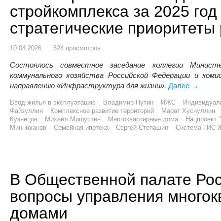
стройкомплекса за 2025 год
стратегические приоритеты
10.04.2026
624 просмотров
Состоялось совместное заседание коллегии Минис
коммунального хозяйства Российской Федерации и ком
направлению «Инфраструктура для жизни».
Далее
В Минстр
→
Ввод жилья в эксплуатацию
Владимир Путин
ИЖС
Индивидуал
Файзуллин
Комплексное развитие территорий
Марат Хуснуллин
Кузнецов
Михаил Мишустин
Многоквартирные дома
Нацпроект 
Минниханов
Семейная ипотека
Сергей Степашин
Система ГИС 
В Общественной палате Рос
вопросы управления много
домами