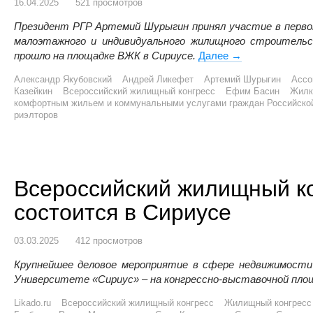
16.04.2025
521 просмотров
Президент РГР Артемий Шурыгин принял участие в перво
малоэтажного и индивидуального жилищного строитель
прошло на площадке ВЖК в Сириусе.
Далее
РГР и Ассоциац
→
Александр Якубовский
Андрей Ликефет
Артемий Шурыгин
Ассо
Казейкин
Всероссийский жилищный конгресс
Ефим Басин
Жилк
комфортным жильем и коммунальными услугами граждан Российско
риэлторов
Всероссийский жилищный ко
состоится в Сириусе
03.03.2025
412 просмотров
Крупнейшее деловое мероприятие в сфере недвижимости 
Университете «Сириус» – на конгрессно-выставочной площ
Likado.ru
Всероссийский жилищный конгресс
Жилищный конгресс