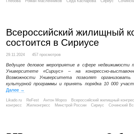
Глебова
Роман Масленников
Седа Каспарова
Сириус
Сочинск
Всероссийский жилищный ко
состоится в Сириусе
29.11.2024
457 просмотров
Ведущее деловое мероприятие в сфере недвижимости п
Университете «Сириус» – на конгрессно-выставочн
Возможности Университета позволят организовать
культурной программы и принять порядка 10 000 участн
Далее
Всероссийский жилищный конгресс 2025 вновь состои
→
Likado.ru
ReFest
Антон Мороз
Всероссийский жилищный конгре
конгресс
Жилконгресс
Минстрой России
Сириус
Сочинский Вс