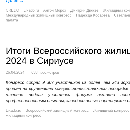
Далее
Приглашаем на Московский Международный жилищный
→
CREDO
Likado.ru
Антон Мороз
Дмитрий Дюжев
Жилищный кон
Международный жилищный конгресс
Надежда Косарева
Светлан
палата
Итоги Всероссийского жили
2024 в Сириусе
26.04.2024
638 просмотров
Конгресс собрал 9 307 участников из более чем 243 гор
прошел на крупнейшей конгрессно-выставочной площадке
течение недели участники форума активно попол
профессиональным опытом, заводили новые партнерские с
Likado.ru
Всероссийский жилищный конгресс
Жилищный конгресс
жилищный конгресс