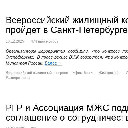
Всероссийский жилищный ко
пройдет в Санкт-Петербурге
10.12.2025
474 просмотров
Организаторы мероприятия сообщили, что конгресс пр
Экспофоруме. В пресс-релизе ВЖК говорится, что конгре
Минстроя России.
Далее
Всероссийский жилищный конгресс
→
Всероссийский жилищный конгресс
Ефим Басин
Жилконгресс
И
Разворотнева
РГР и Ассоциация МЖС под
соглашение о сотрудничест