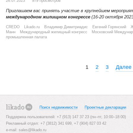
26.07.2023
979 просмотров
Приглашаем вас принять участие в крупнейшем мероприя
международном жилищном конгрессе
(16-20 октября 2023
CREDO
Likado.ru
Владимир Димитриадис
Евгений Горянский
Ж
Манн
Международный жилищный конгресс
Московский Междунар
промышленная палата
P
1
2
3
Далее
o
s
t
s
Поиск недвижимости
Проектные декларации
likado.ru
n
Поддержка пользователей: +7 (913) 147 37 23 (пн–пт, 10:00–18:00)
Рекламный отдел: +7 (3812) 341 699, +7 (904) 827 03 42
a
e-mail:
sales@likado.ru