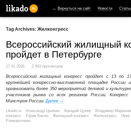
←
Вернуться на сайт
Новости
Стать
likado.ru
Tag Archives: Жилконгресс
Всероссийский жилищный ко
пройдет в Петербурге
17.01.2026
2 493 просмотров
Всероссийский жилищный конгресс пройдет с 13 по 1
крупнейшей конгрессно-выставочной площадке России 
организовать более 350 мероприятий деловой и культурн
участников рынка со всех регионов России. Конгресс
Минстроя России.
Далее
Всероссийский жилищный конгресс
→
Likado.ru
Александр Цыпкин
Аркадий Цукер
Владимир Маринов
конгресс
Ефим Басин
Жилищный конгресс
Жилконгресс
Ирек
Разворотнева