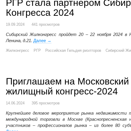
РГР стала партнером Сиби
Конгресса 2024
19.09.2024
441 просмотров
Сибирский Жилконгресс пройдет 20 – 22 ноября 2024 в 
Ленина, д.21.
Далее
РГР стала партнером Сибирского Жилищн
→
Жилконгресс
РГР
Российская Гильдия риэлторов
Сибирский Жи
Приглашаем на Московски
жилищный конгресс-2024
14.06.2024
395 просмотров
Крупнейшее деловое мероприятие рынка недвижимости 
международной торговли в Москве (Краснопресненская н
участников – профессионалов рынка – из более 80 су