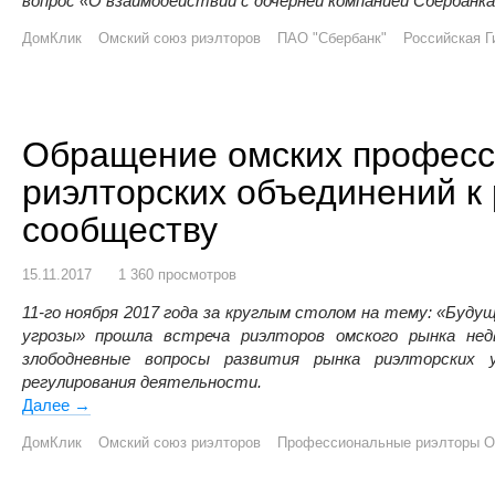
вопрос «О взаимодействии с дочерней компанией Сбербан
ДомКлик
Омский союз риэлторов
ПАО "Сбербанк"
Российская Г
Обращение омских профес
риэлторских объединений к
сообществу
15.11.2017
1 360 просмотров
11-го ноября 2017 года за круглым столом на тему: «Буду
угрозы» прошла встреча риэлторов омского рынка не
злободневные вопросы развития рынка риэлторских 
регулирования деятельности.
Далее
Обращение омских профессиональных риэлторских о
→
ДомКлик
Омский союз риэлторов
Профессиональные риэлторы О