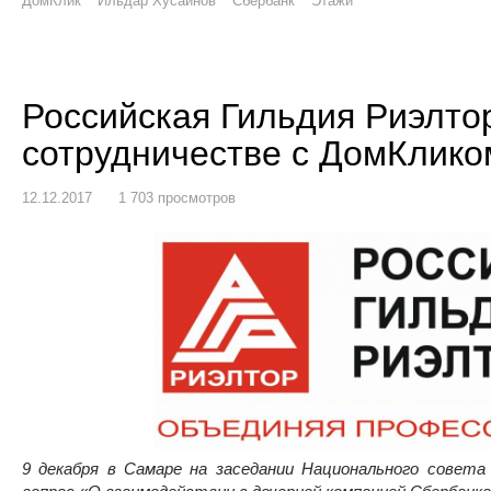
ДомКлик
Ильдар Хусаинов
Сбербанк
Этажи
Российская Гильдия Риэлто
сотрудничестве с ДомКликом
12.12.2017
1 703 просмотров
9 декабря в Самаре на заседании Национального совета