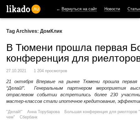
←
Вернуться на сайт
Новости
Стать
likado.ru
Tag Archives: ДомКлик
В Тюмени прошла первая Б
конференция для риелторов
27.10.2021
1 204 просмотров
21 октября Впервые на рынке Тюмени прошла первая 
“Делай!”. Генеральным партнером мероприятия выс
отраслевом событии встретились более 230 участни
мастер-классов стали ипотечное кредитование, эффектив
"Делай!"
Анна Торубарова
Большая конференция для риелторов 
чем"
Сбербанк