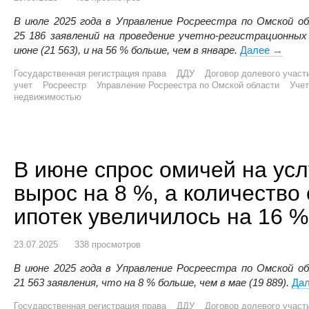
В июле 2025 года в Управление Росреестра по Омской о
25 186 заявлений на проведение учетно-регистрационных
июне (21 563), и на 56 % больше, чем в январе.
Далее
Омский
→
Государственная регистрация права
ДДУ
Договор долевого участ
учет
Росреестр
Управление Росреестра по Омской области
Учет
недвижимостью
В июне спрос омичей на усл
вырос на 8 %, а количеств
ипотек увеличилось на 16 %
23.07.2025
338 просмотров
В июне 2025 года в Управление Росреестра по Омской о
21 563 заявления, что на 8 % больше, чем в мае (19 889).
Да
Государственная регистрация права
ДДУ
Договор долевого участ