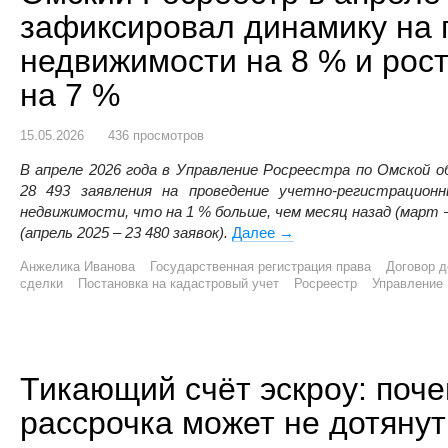
зафиксировал динамику на 
недвижимости на 8 % и рост
на 7 %
15.05.2026
436 просмотров
В апреле 2026 года в Управление Росреестра по Омской 
28 493 заявления на проведение учетно-регистрацио
недвижимости, что на 1 % больше, чем месяц назад (март – 
(апрель 2025 – 23 480 заявок).
Далее
Омский Росреестр в апр
→
Анжелика Иванова
Государственная регистрация права
Договор д
сделки
Постановка на кадастровый учет
Росреестр
Управление 
Тикающий счёт эскроу: поч
рассрочка может не дотянут