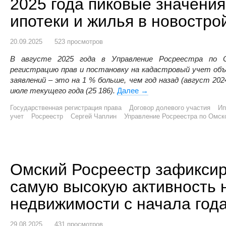
2025 года пиковые значени
ипотеки и жилья в новостро
20.09.2025
523 просмотров
В августе 2025 года в Управление Росреестра по 
регистрацию прав и постановку на кадастровый учет об
заявлений – это на 1 % больше, чем год назад (август 2024
июле текущего года (25 186).
Далее
Омский Росреестр зафик
→
Государственная регистрация права
Договор долевого участия
Ип
учет
Росреестр
Сергей Чаплин
Управление Росреестра по Омск
Омский Росреестр зафиксир
самую высокую активность 
недвижимости с начала год
29.08.2025
431 просмотров