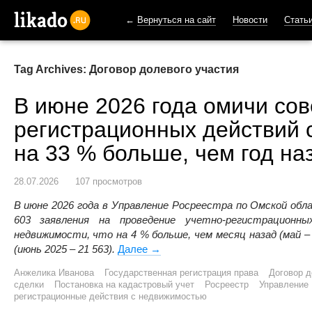
←
Вернуться на сайт
Новости
Стать
likado.ru
Tag Archives: Договор долевого участия
В июне 2026 года омичи со
регистрационных действий 
на 33 % больше, чем год на
28.07.2026
107 просмотров
В июне 2026 года в Управление Росреестра по Омской об
603 заявления на проведение учетно-регистрацион
недвижимости, что на 4 % больше, чем месяц назад (май – 
(июнь 2025 – 21 563).
Далее
В июне 2026 года омичи соверши
→
Анжелика Иванова
Государственная регистрация права
Договор д
сделки
Постановка на кадастровый учет
Росреестр
Управление 
регистрационные действия с недвижимостью