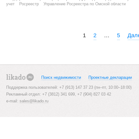
учет
Росреестр
Управление Росреестра по Омской области
P
1
2
…
5
Дал
o
s
t
s
Поиск недвижимости
Проектные декларации
likado.ru
n
Поддержка пользователей: +7 (913) 147 37 23 (пн–пт, 10:00–18:00)
Рекламный отдел: +7 (3812) 341 699, +7 (904) 827 03 42
a
e-mail:
sales@likado.ru
v
i
g