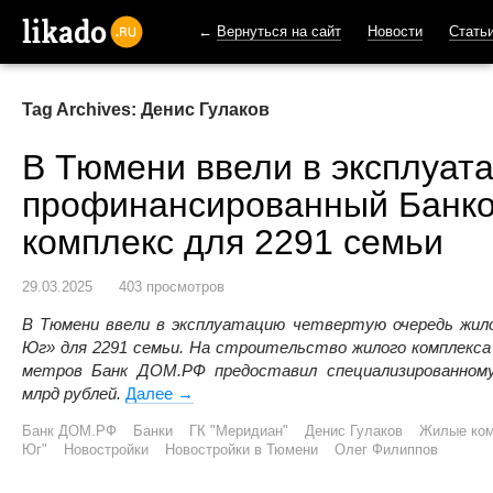
←
Вернуться на сайт
Новости
Стать
likado.ru
Tag Archives: Денис Гулаков
В Тюмени ввели в эксплуат
профинансированный Банк
комплекс для 2291 семьи
29.03.2025
403 просмотров
В Тюмени ввели в эксплуатацию четвертую очередь жило
Юг» для 2291 семьи. На строительство жилого комплекс
метров Банк ДОМ.РФ предоставил специализированном
млрд рублей.
Далее
В Тюмени ввели в эксплуатацию профин
→
Банк ДОМ.РФ
Банки
ГК "Меридиан"
Денис Гулаков
Жилые ко
Юг"
Новостройки
Новостройки в Тюмени
Олег Филиппов