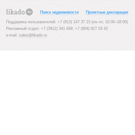
v
i
Поиск недвижимости
Проектные декларации
likado.ru
g
Поддержка пользователей: +7 (913) 147 37 23 (пн–пт, 10:00–18:00)
Рекламный отдел: +7 (3812) 341 699, +7 (904) 827 03 42
a
e-mail:
sales@likado.ru
t
i
o
n