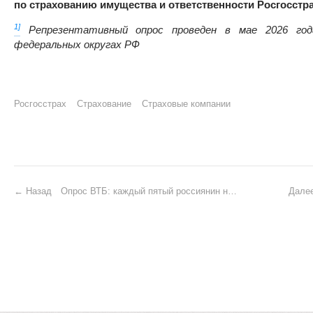
по страхованию имущества и ответственности Росгосстр
1]
Репрезентативный опрос проведен в мае 2026 год
федеральных округах РФ
Росгосстрах
Страхование
Страховые компании
P
Назад
Опрос ВТБ: каждый пятый россиянин не знает, за какие услуги может оформить налоговый вычет
Дале
o
s
t
n
a