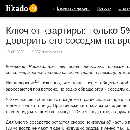
←
Вернуться на сайт
Новости
Стать
likado.ru
Ключ от квартиры: только 5
доверить его соседям на вр
10.06.2026
3 657 просмотров
Компания Росгосстрах выяснила, насколько близкие 
соседями, и готовы ли они рассчитывать на помощь тех, 
[1]
Исследование
показало, что чаще всего общение добр
здороваются при встрече, но редко обращаются к соседям с
У 27% россиян общение с соседями ограничивается приветс
в доме только в лицо. Практически ни с кем из соседей н
людям рядом за помощью могут 11% респондентов, а дружат
Для многих соседство остается скорее нейтральной частью 
(30%) воспринимают людей, живущих рядом, именно так. 