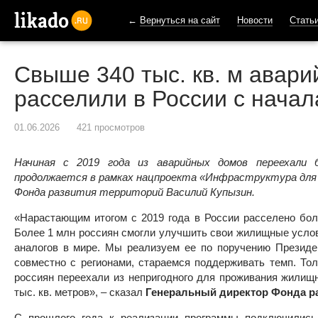
←
Вернуться на сайт
Новости
Стать
likado.ru
Свыше 340 тыс. кв. м авари
расселили в России с начал
01.06.2026
421 просмотров
Начиная с 2019 года из аварийных домов переехали 
продолжается в рамках нацпроекта «Инфраструктура для 
Фонда развития территорий Василий Купызин.
«Нарастающим итогом с 2019 года в России расселено бол
Более 1 млн россиян смогли улучшить свои жилищные услов
аналогов в мире. Мы реализуем ее по поручению Президе
совместно с регионами, стараемся поддерживать темп. Тол
россиян переехали из непригодного для проживания жили
тыс. кв. метров»,
–
сказал
Генеральный директор Фонда р
С прошлого года к реализации программы подключились