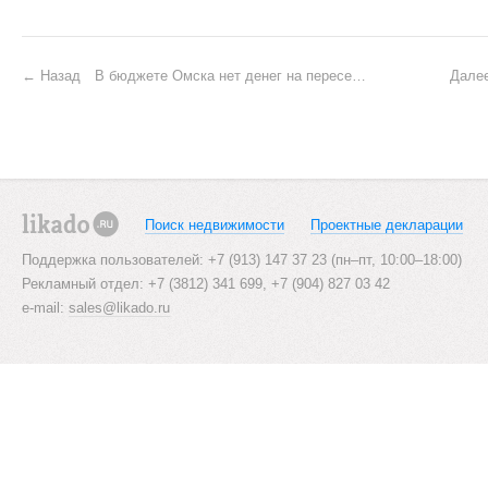
P
Назад
В бюджете Омска нет денег на переселение граждан из аварийных домов
Дале
o
s
t
n
Поиск недвижимости
Проектные декларации
a
likado.ru
Поддержка пользователей: +7 (913) 147 37 23 (пн–пт, 10:00–18:00)
v
Рекламный отдел: +7 (3812) 341 699, +7 (904) 827 03 42
i
e-mail:
sales@likado.ru
g
a
t
i