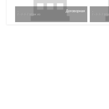
00 т.р.
.
Договорная
.
/
- /- /- /
этаж из
/
- /- /- /
эта