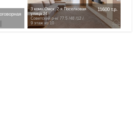
3 комн.Омск. 2-я Поселковая
11600 т.р.
оговорная
3 комн
улица 24
Центра
Советский р-н/
77.5 /48 /12 /
71.05 /
9 этаж из 10