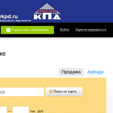
+
Войти
Зарегистрироваться
Разместить объявление
ке
Продажа
Аренда
Поиск по карте...
дать или купить квартиру, найти землю под строительство,
 нужного варианта.
—
тыс. руб.