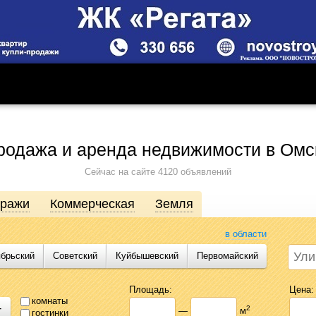
родажа и аренда недвижимости в Омс
Сейчас на сайте 4120 объявлений
аражи
Коммерческая
Земля
в области
ябрьский
Советский
Куйбышевский
Первомайский
движимости от агентств, собственников, инвесторов и застройщиков. Про
сь предложениями Likado.ru, чтобы сэкономить время и силы в поисках
Площадь:
Цена:
комнаты
+
2
—
м
гостинки