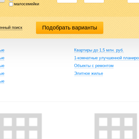
малосемейки
енный поиск
ные
Квартиры до 1,5 млн. руб.
ные
1-комнатные улучшенной планиро
ные
Объекты с ремонтом
ные
Элитное жилье
ные