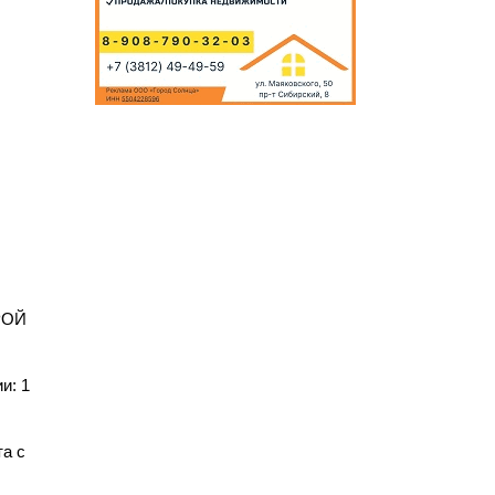
ы
РОЙ
и: 1
а с