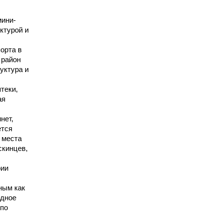
мини-
ктурой и
орта в
 район
уктура и
теки,
ая
нет,
ется
 места
скинцев,
рии
ным как
одное
 по