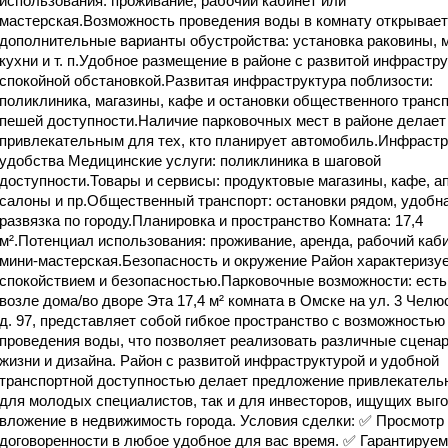
использования: проживание, рабочий кабинет или
мастерская.Возможность проведения воды в комнату открывает
дополнительные варианты обустройства: установка раковины, 
кухни и т. п.Удобное размещение в районе с развитой инфрастру
спокойной обстановкой.Развитая инфраструктура поблизости:
поликлиника, магазины, кафе и остановки общественного трансп
пешей доступности.Наличие парковочных мест в районе делает
привлекательным для тех, кто планирует автомобиль.Инфрастр
удобства Медицинские услуги: поликлиника в шаговой
доступности.Товары и сервисы: продуктовые магазины, кафе, ап
салоны и пр.Общественный транспорт: остановки рядом, удобн
развязка по городу.Планировка и пространство Комната: 17,4
м².Потенциал использования: проживание, аренда, рабочий каби
мини-мастерская.Безопасность и окружение Район характеризу
спокойствием и безопасностью.Парковочные возможности: есть
возле дома/во дворе Эта 17,4 м² комната в Омске на ул. 3 Челю
д. 97, представляет собой гибкое пространство с возможностью
проведения воды, что позволяет реализовать различные сцена
жизни и дизайна. Район с развитой инфраструктурой и удобной
транспортной доступностью делает предложение привлекатель
для молодых специалистов, так и для инвесторов, ищущих выг
вложение в недвижимость города. Условия сделки: ✅ Просмотр
договоренности в любое удобное для вас время. ✅ Гарантируем