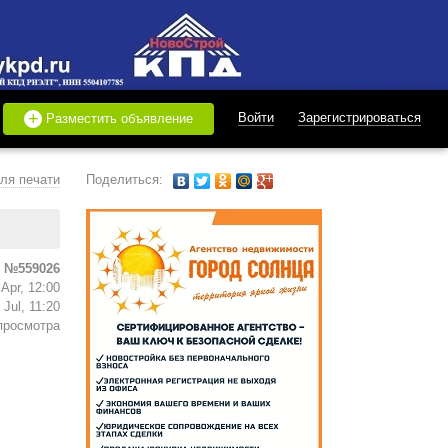
+
Войти
Зарегистрироваться
Разместить объявление
ля печати
Поделиться:
 №559026
Apr, 12:00
Jul, 11:20
просмотра