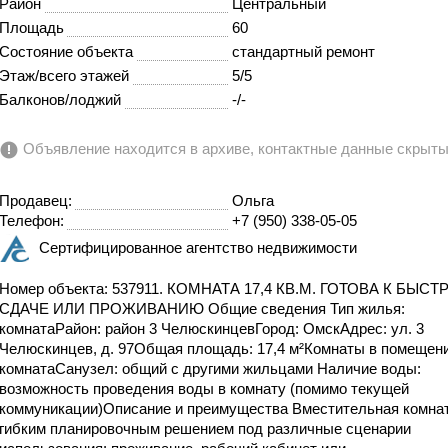
Район
Центральный
Площадь
60
Состояние объекта
стандартный ремонт
Этаж/всего этажей
5/5
Балконов/лоджий
-/-
Объявление находится в архиве, контактные данные скрыт
Продавец:
Ольга
Телефон:
+7 (950) 338-05-05
Сертифицированное агентство недвижимости
Номер объекта: 537911. КОМНАТА 17,4 КВ.М. ГОТОВА К БЫСТ
СДАЧЕ ИЛИ ПРОЖИВАНИЮ Общие сведения Тип жилья:
комнатаРайон: район 3 ЧелюскинцевГород: ОмскАдрес: ул. 3
Челюскинцев, д. 97Общая площадь: 17,4 м²Комнаты в помещени
комнатаСанузел: общий с другими жильцами Наличие воды:
возможность проведения воды в комнату (помимо текущей
коммуникации)Описание и преимущества Вместительная комнат
гибким планировочным решением под различные сценарии