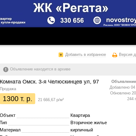
Добавить в избранное
Версия д
Объявление находится в архиве
Комната Омск. 3-я Челюскинцев ул, 97
Объявление
Добавлено 04 
Продажа
Обновлено 20 
1300 т. р.
244 
21 666,67 р/м²
Объект
Квартира
Тип
Вторичное жилье
Материал
кирпичный