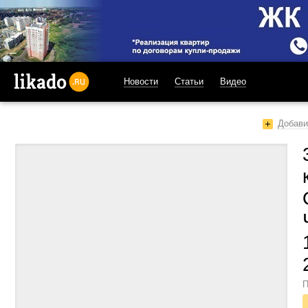
Новости
Статьи
Видео
likado.ru
Добави
П