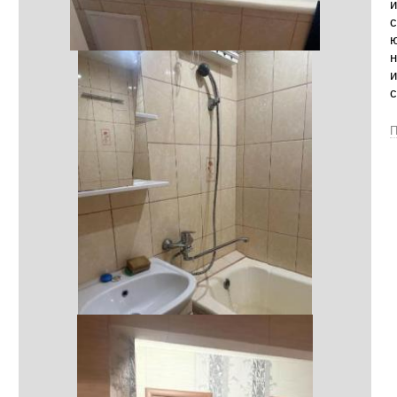
и
с
ю
н
и
с
П