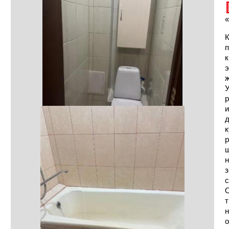
«
К
п
к
э
ж
У
р
и
д
к
р
ш
н
з
с
О
т
н
о