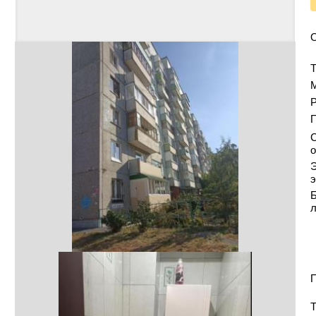
Т
Р
С
о
Э
э
Б
П
Т