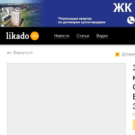
Новости
Статьи
Видео
likado.ru
Вернуться
Добави
П