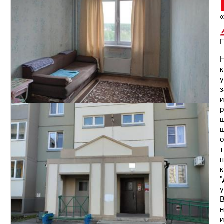
«
Г
​
к
у
з
и
р
ш
ш
о
т
п
к
"
у
В
н
и