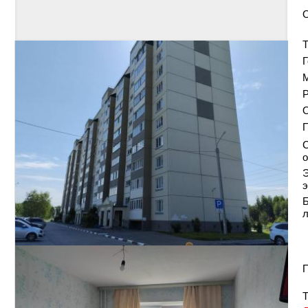
Т
Г
Р
О
С
о
Э
э
Б
П
Т