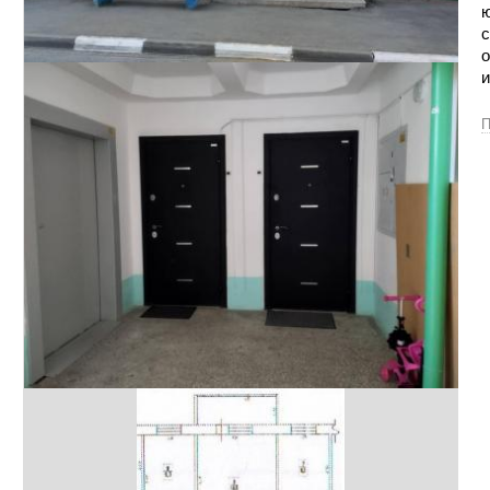
ю
с
о
и
П