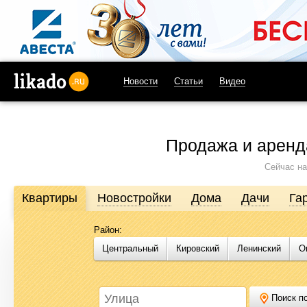
Новости
Статьи
Видео
likado.ru
Продажа и аренд
Сейчас на
Квартиры
Новостройки
Дома
Дачи
Га
Район:
Продажа и аренда недвижимости в Омске
Центральный
Кировский
Ленинский
О
Likado.ru – сайт актуальных и достоверных объявлений по нед
или купить квартиру, найти землю под строительство, подоб
Likado.ru, чтобы сэкономить время и силы в поисках нужного в
Поиск по