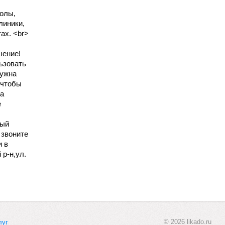
колы,
линики,
ах. <br>
шение!
ьзовать
Нужна
 чтобы
ша
е
лый
 звоните
и в
 р-н,ул.
© 2026 likado.ru
луг