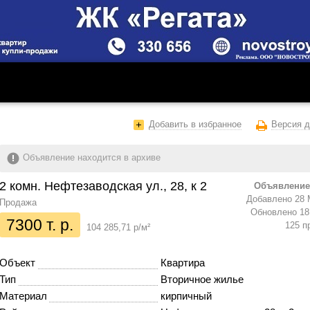
Добавить в избранное
Версия д
Объявление находится в архиве
2 комн. Нефтезаводская ул., 28, к 2
Объявление
Добавлено 28 
Продажа
Обновлено 18 
7300 т. р.
125 п
104 285,71 р/м²
Объект
Квартира
Тип
Вторичное жилье
Материал
кирпичный