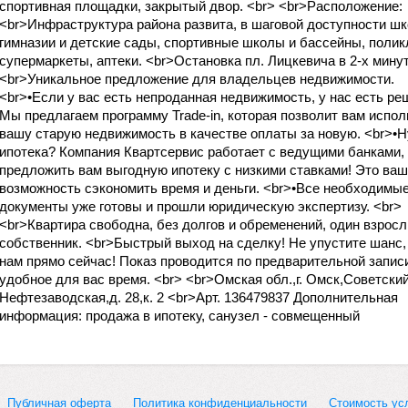
спортивная площадки, закрытый двор. <br> <br>Расположение:
<br>Инфраструктура района развита, в шаговой доступности ш
гимназии и детские сады, спортивные школы и бассейны, полик
супермаркеты, аптеки. <br>Остановка пл. Лицкевича в 2-х минут
<br>Уникальное предложение для владельцев недвижимости.
<br>•Если у вас есть непроданная недвижимость, у нас есть ре
Мы предлагаем программу Trade-in, которая позволит вам испол
вашу старую недвижимость в качестве оплаты за новую. <br>•
ипотека? Компания Квартсервис работает с ведущими банками,
предложить вам выгодную ипотеку с низкими ставками! Это ва
возможность сэкономить время и деньги. <br>•Все необходимы
документы уже готовы и прошли юридическую экспертизу. <br>
<br>Квартира свободна, без долгов и обременений, один взрос
собственник. <br>Быстрый выход на сделку! Не упустите шанс,
нам прямо сейчас! Показ проводится по предварительной запис
удобное для вас время. <br> <br>Омская обл.,г. Омск,Советский
Нефтезаводская,д. 28,к. 2 <br>Арт. 136479837 Дополнительная
информация: продажа в ипотеку, санузел - совмещенный
Публичная оферта
Политика конфиденциальности
Стоимость ус