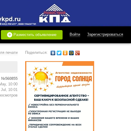
+
Войти
Зарегистрироваться
Разместить объявление
ля печати
Поделиться:
 №560855
May, 10:00
Jul, 10:01
росмотров