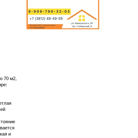
ы
ю 70 м2,
ире:
етлая
сей
стояние
ывается
кая и