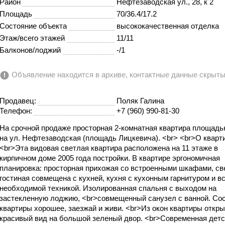
Район
Нефтезаводская ул., 28, к 2
Площадь
70/36.4/17.2
Состояние объекта
высококачественная отделка
Этаж/всего этажей
11/11
Балконов/лоджий
-/1
Объявление находится в архиве, контактные данные скрыт
Продавец:
Поляк Галина
Телефон:
+7 (960) 990-81-30
На срочной продаже просторная 2-комнатная квартира площадь
на ул. Нефтезаводская (площадь Лицкевича). <br> <br>О кварт
<br>Эта видовая светлая квартира расположена на 11 этаже в
кирпичном доме 2005 года постройки. В квартире эргономичная
планировка: просторная прихожая со встроенными шкафами, св
гостиная совмещена с кухней, кухня с кухонным гарнитуром и в
необходимой техникой. Изолированная спальня с выходом на
застекленную лоджию, <br>совмещенный санузел с ванной. Со
квартиры хорошее, заезжай и живи. <br>Из окон квартиры откр
красивый вид на большой зеленый двор. <br>Современная детс