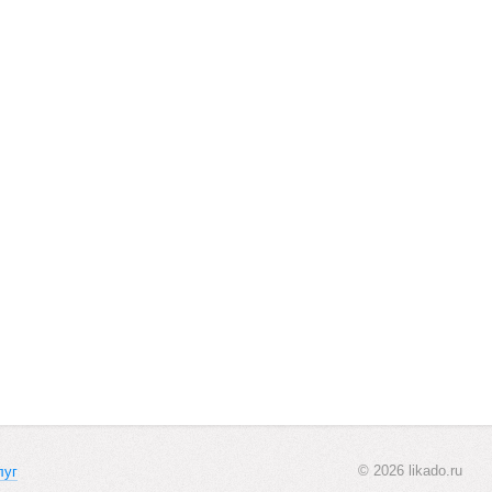
© 2026 likado.ru
луг