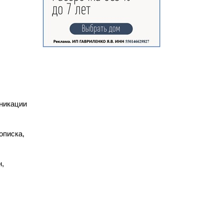
никации
описка,
н,