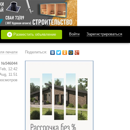
+
Войти
Зарегистрироваться
Разместить объявление
ля печати
Поделиться:
 №546044
Feb, 12:42
Aug, 11:51
росмотров