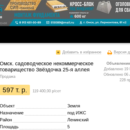
Добавить в избранное
Версия д
Омск. садоводческое некоммерческое
Объявление
товарищество Звёздочка 25-я аллея
Добавлено 19 
Обновлено 06 
Продажа
228 п
597 т. р.
119 400,00 р/сот
Объект
Земля
Назначение
под ИЖС
Район
Ленинский
Площадь
5