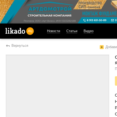
Новости
Статьи
Видео
likado.ru
Вернуться
Добави
П
Н
Р
О