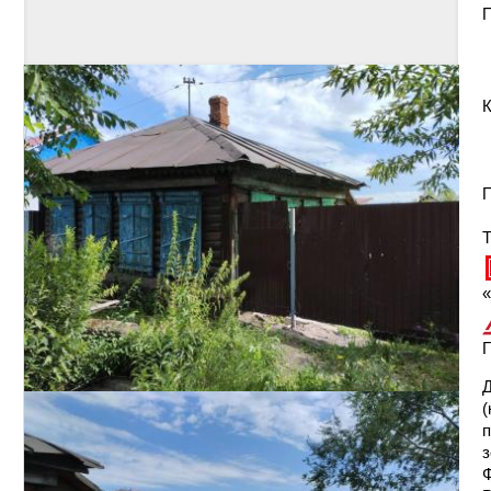
П
Т
«
Г
​
(
п
з
Ф