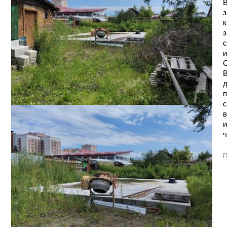
В
з
к
з
с
и
С
В
д
п
с
в
и
ч
П