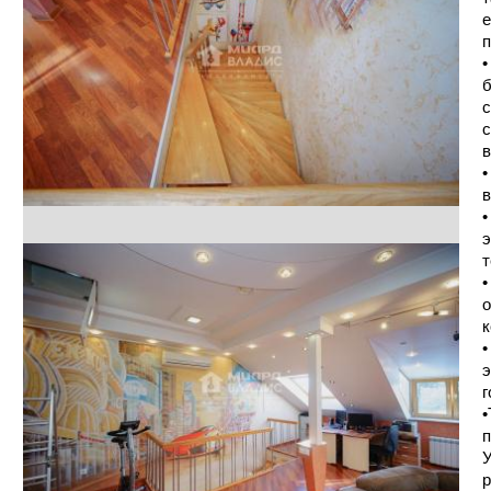
е
п
•
б
с
с
в
•
в
•
э
т
•
о
к
•
э
г
•
п
У
р