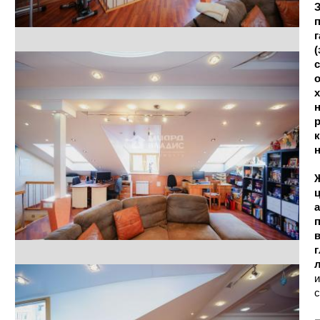
З
г
(
с
о
х
н
р
к
Ж
ц
а
п
в
л
и
с