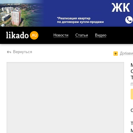
Новости
Статьи
Видео
likado.ru
Вернуться
Добави
П
Т