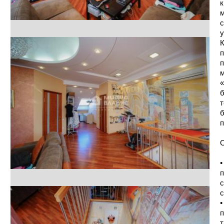
к
м
с
у
К
п
п
м
«
б
т
б
п
О
•
п
с
с
•
п
т