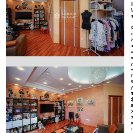
К
М
п
К
ж
И
ц
«
д
у
ж
т
л
у
п
ф
д
э
о
д
к