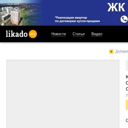
Новости
Статьи
Видео
likado.ru
Добави
П