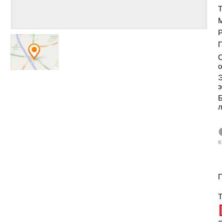
Т
Р
С
о
Э
э
Б
к
П
Т
«