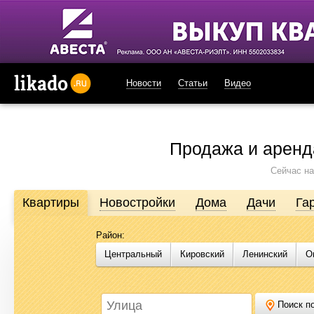
Новости
Статьи
Видео
likado.ru
Продажа и аренд
Сейчас на
Квартиры
Новостройки
Дома
Дачи
Га
Район:
Продажа и аренда недвижимости в Омске
Центральный
Кировский
Ленинский
О
Likado.ru – сайт актуальных и достоверных объявлений по нед
или купить квартиру, найти землю под строительство, подоб
Likado.ru, чтобы сэкономить время и силы в поисках нужного в
Поиск по