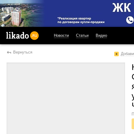
Новости
Статьи
Видео
likado.ru
Вернуться
Добави
П