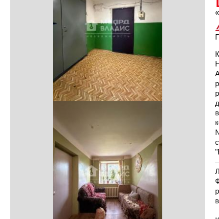
«
Г
К
Н
А
р
р
д
в
к
№
с
"
—
Л
Ф
р
в