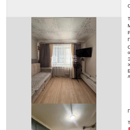
Т
Р
С
о
Э
э
Б
П
Т