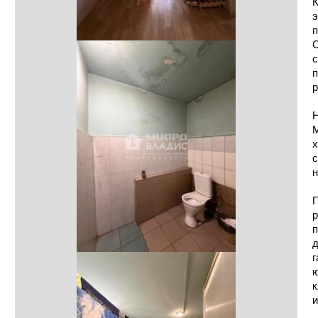
К
э
С
с
п
р
Н
М
х
с
н
р
п
д
г
ю
к
и