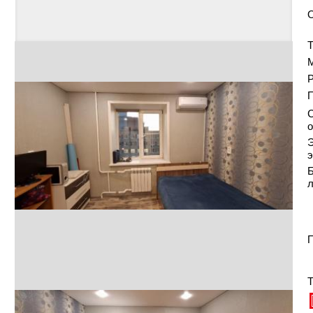
Т
Р
С
о
Э
э
Б
П
Т