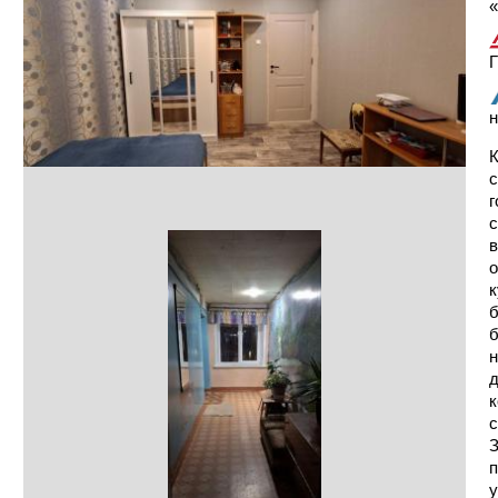
«
Г
н
К
с
г
с
в
о
к
б
б
н
д
к
с
З
п
у