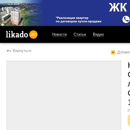
Новости
Статьи
Видео
likado.ru
Вернуться
Добави
П