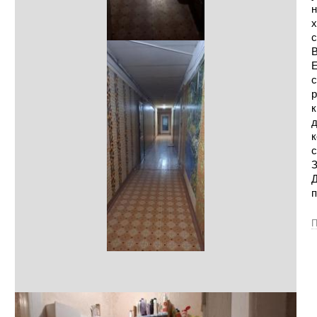
н
х
с
В
Е
с
р
к
д
к
с
З
Д
п
П