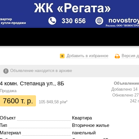
Добавить в избранное
Версия д
Объявление находится в архиве
4 комн. Степанца ул., 8Б
Объявление
Добавлено 14 
Продажа
Обновлено 27 
7600 т. р.
242 
105 849,58 р/м²
Объект
Квартира
Тип
Вторичное жилье
Материал
панельный