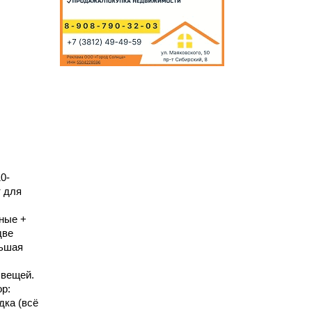
ы
0-
т для
нные +
две
льшая
 вещей.
ор:
дка (всё