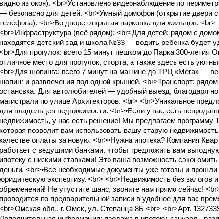
видно из окон). <br>Установлено видеонаблюдение по периметр
— безопасно для детей. <br>Умный домофон (открытие двери с
телефона). <br>Во дворе открытая парковка для жильцов. <br>
<br>Инфраструктура (всё рядом): <br>Для детей: рядом с домо
находятся детский сад и школа №33 — водить ребенка будет у
<br>Для прогулок: всего 15 минут пешком до Парка 300-летия 
отличное место для прогулок, спорта, а также здесь есть уютны
<br>Для шопинга: всего 7 минут на машине до ТРЦ «Мега» — ве
шопинг и развлечения под одной крышей. <br>Транспорт: рядом
остановка. Для автолюбителей — удобный выезд, благодаря но
магистрали по улице Архитекторов. <br> <br>Уникальное пред
для владельцев недвижимости. <br>•Если у вас есть непродан
недвижимость, у нас есть решение! Мы предлагаем программу Тr
которая позволит вам использовать вашу старую недвижимость
качестве оплаты за новую. <br>•Нужна ипотека? Компания Квар
работает с ведущими банками, чтобы предложить вам выгодну
ипотеку с низкими ставками! Это ваша возможность сэкономить
деньги. <br>•Все необходимые документы уже готовы и прошли
юридическую экспертизу. <br> <br>Недвижимость без залогов и
обременений! Не упустите шанс, звоните нам прямо сейчас! <br
проводится по предварительной записи в удобное для вас время
<br>Омская обл., г. Омск, ул. Степанца 8Б <br> <br>Арт. 132733
Дополнительная информация: продажа в ипотеку, санузел - раз