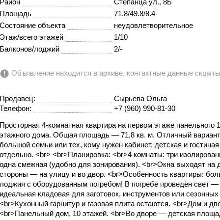
Район
Степанца ул., 8Б
Площадь
71.8/49.8/8.4
Состояние объекта
неудовлетворительное
Этаж/всего этажей
1/10
Балконов/лоджий
2/-
Объявление находится в архиве, контактные данные скрыт
Продавец:
Сырьева Ольга
Телефон:
+7 (960) 990-81-30
Просторная 4-комнатная квартира на первом этаже панельного 1
этажного дома. Общая площадь — 71,8 кв. м. Отличный вариан
большой семьи или тех, кому нужен кабинет, детская и гостиная
отдельно. <br> <br>Планировка: <br>4 комнаты: три изолирова
одна смежная (удобно для зонирования). <br>Окна выходят на 
стороны — на улицу и во двор. <br>Особенность квартиры: бо
лоджия с оборудованным погребом! В погребе проведён свет —
идеальная кладовая для заготовок, инструментов или сезонных
<br>Кухонный гарнитур и газовая плита остаются. <br>Дом и дв
<br>Панельный дом, 10 этажей. <br>Во дворе — детская площа