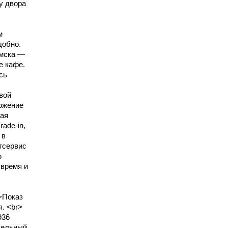
у двора
м
добно.
Омска —
е кафе.
сь
вой
ложение
ная
аdе-in,
 в
тсервис
ю
 время и
>Показ
. <br>
936
дельный