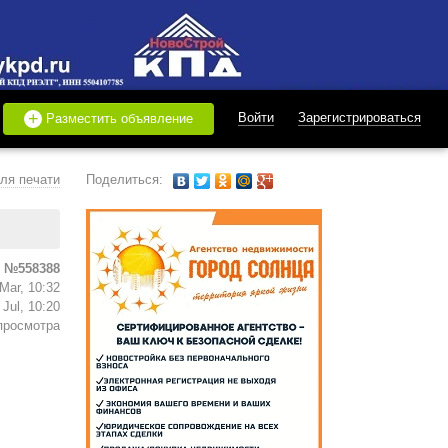
+
Войти
Зарегистрироваться
Разместить объявление
ля печати
Поделиться:
 №558388
Mar, 10:32
Jul, 10:20
просмотра