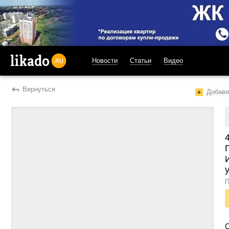
Новости
Статьи
Видео
likado.ru
Вернуться
Добави
у
П