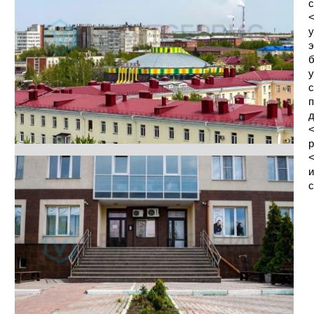
с
<
у
э
б
у
с
п
д
<
р
<
и
с