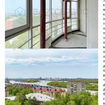
Э
к
в
к
п
т
о
п
з
о
м
п
о
п
д
п
в
<
д
д
б
с
м