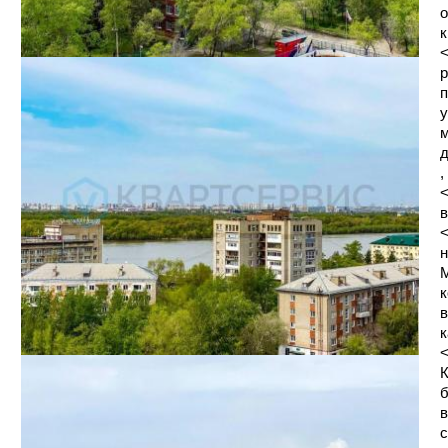
о
к
<
р
п
у
м
д
,
<
в
<
н
М
к
в
к
<
К
б
в
с