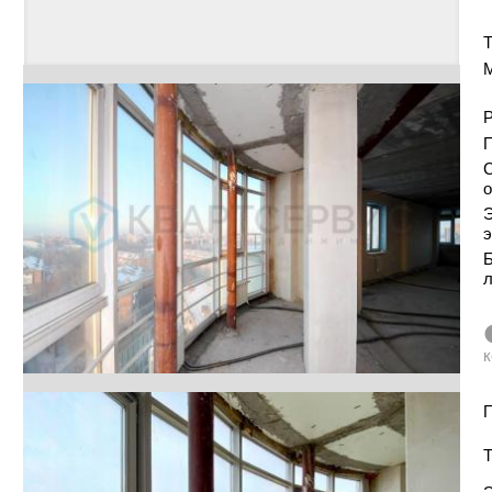
Т
Р
С
о
Э
э
Б
к
П
Т