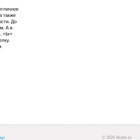
-
отличное
а также
ости. До
м. А в
. <br>
елку.
м
© 2026 likado.ru
луг