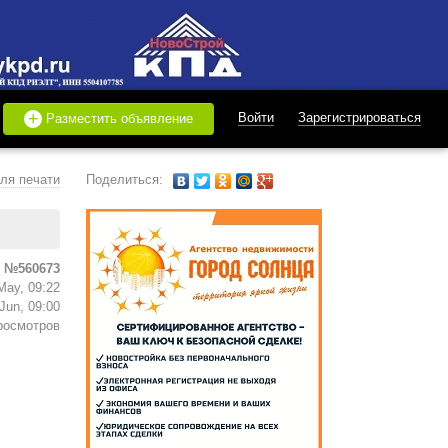
+
Войти
Зарегистрироваться
Разместить объявление
ля печати
Поделиться:
 №560673
May, 09:22
Jun, 09:00
росмотров