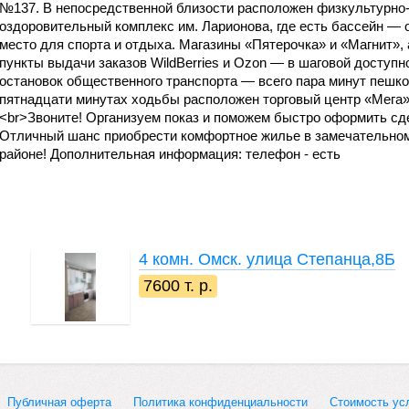
№137. В непосредственной близости расположен физкультурно
оздоровительный комплекс им. Ларионова, где есть бассейн — 
место для спорта и отдыха. Магазины «Пятерочка» и «Магнит», 
пункты выдачи заказов WildBerries и Ozon — в шаговой доступн
остановок общественного транспорта — всего пара минут пешко
пятнадцати минутах ходьбы расположен торговый центр «Мега»
<br>Звоните! Организуем показ и поможем быстро оформить сд
Отличный шанс приобрести комфортное жилье в замечательно
районе! Дополнительная информация: телефон - есть
4 комн.
Омск. улица Степанца,8Б
7600 т. р.
Публичная оферта
Политика конфиденциальности
Стоимость ус