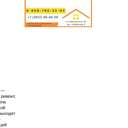
ы
у —
 ремонт,
ена
кой
 выходят
м
цей