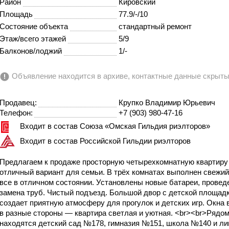
Район
Кировский
Площадь
77.9/-/10
Состояние объекта
стандартный ремонт
Этаж/всего этажей
5/9
Балконов/лоджий
1/-
Объявление находится в архиве, контактные данные скрыт
Продавец:
Крупко Владимир Юрьевич
Телефон:
+7 (903) 980-47-16
Входит в состав Союза «Омская Гильдия риэлторов»
Входит в состав Российской Гильдии риэлторов
Предлагаем к продаже просторную четырехкомнатную квартир
отличный вариант для семьи. В трёх комнатах выполнен свежий
все в отличном состоянии. Установлены новые батареи, провед
замена труб. Чистый подъезд. Большой двор с детской площад
создает приятную атмосферу для прогулок и детских игр. Окна
в разные стороны — квартира светлая и уютная. <br><br>Рядо
находятся детский сад №178, гимназия №151, школа №140 и ли