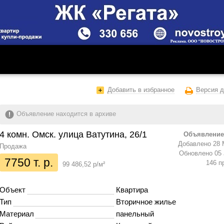
Добавить в избранное
Версия д
Объявление находится в архиве
4 комн. Омск. улица Ватутина, 26/1
Объявление
Добавлено 28 
Продажа
Обновлено 05 
7750 т. р.
146 п
99 486,52 р/м²
Объект
Квартира
Тип
Вторичное жилье
Материал
панельный