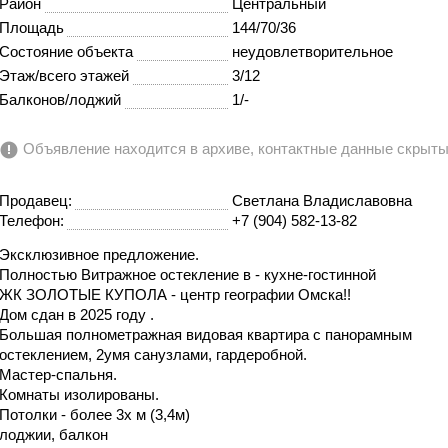
Район
Центральный
Площадь
144/70/36
Состояние объекта
неудовлетворительное
Этаж/всего этажей
3/12
Балконов/лоджий
1/-
Объявление находится в архиве, контактные данные скрыт
Продавец:
Светлана Владиславовна
Телефон:
+7 (904) 582-13-82
Эксклюзивное предложение.
Полностью Витражное остекление в - кухне-гостинной
ЖК ЗОЛОТЫЕ КУПОЛА - центр географии Омска!!
Дом сдан в 2025 году .
Большая полнометражная видовая квартира с панорамным
остеклением, 2умя санузлами, гардеробной.
Мастер-спальня.
Комнаты изолированы.
Потолки - более 3х м (3,4м)
лоджии, балкон