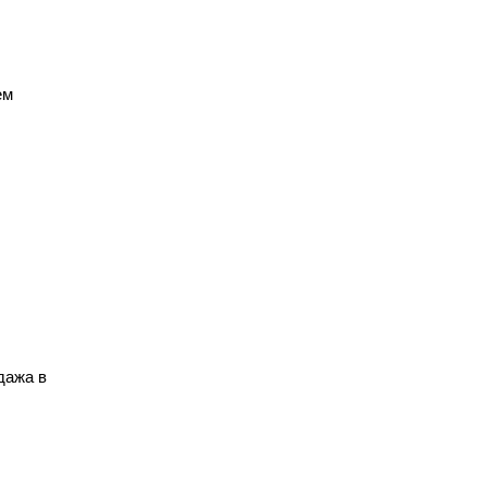
ем
дажа в