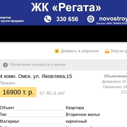
Добавить в избранное
Версия д
Объявление находится в архиве
4 комн. Омск. ул. Яковлева,15
Объявление
Добавлено 24 
Продажа
Обновлено 24 
16900 т. р.
271
117 361,11 р/м²
Объект
Квартира
Тип
Вторичное жилье
Материал
кирпичный