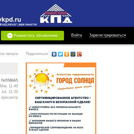
+
Войти
Зарегистрироваться
Разместить объявление
ля печати
Поделиться:
 №558665
Mar, 11:40
Jul, 11:20
 просмотр