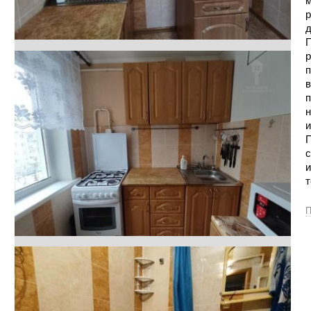
м
р
д
П
р
п
в
п
н
и
П
с
и
т
П