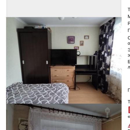
Т
Р
С
о
Э
э
Б
П
Т
«