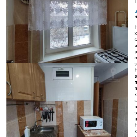
Г
н
Н
х
с
и
р
о
з
Н
в
п
п
к
с
в
э
п
Н
к