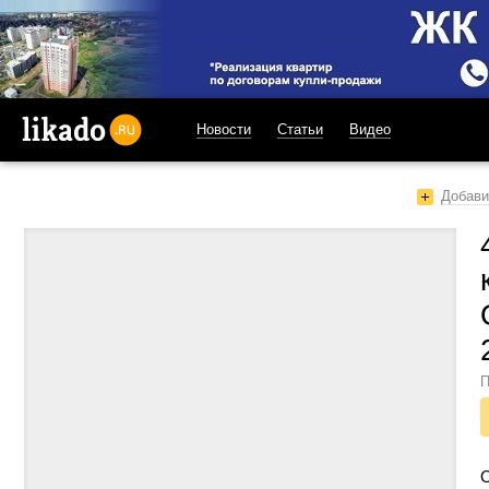
Новости
Статьи
Видео
likado.ru
Добави
П