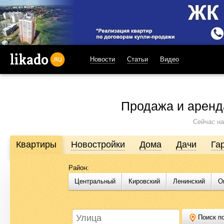
Новости
Статьи
Видео
likado.ru
Продажа и аренд
Сейчас на
Квартиры
Новостройки
Дома
Дачи
Га
Район:
Продажа и аренда недвижимости в Омске
Центральный
Кировский
Ленинский
О
Likado.ru – сайт актуальных и достоверных объявлений по нед
или купить квартиру, найти землю под строительство, подоб
Likado.ru, чтобы сэкономить время и силы в поисках нужного в
Поиск по