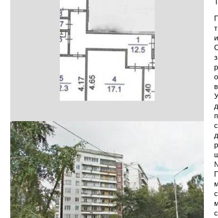
Т
П
т
и
С
з
р
о
в
У
д
п
с
д
р
ш
№
П
м
с
м
с