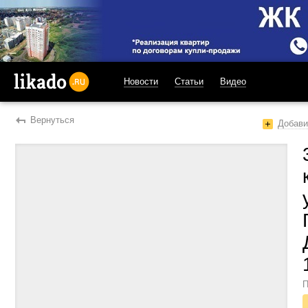
Новости
Статьи
Видео
likado.ru
Вернуться
Добави
П