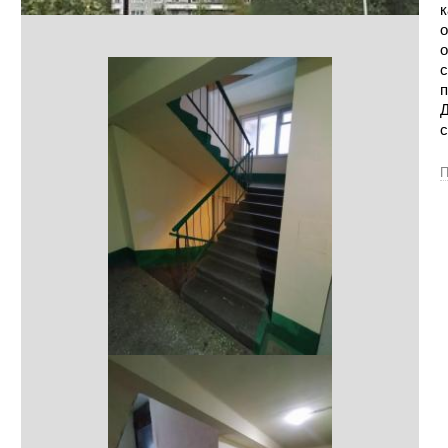
к
о
о
с
п
Д
с
П