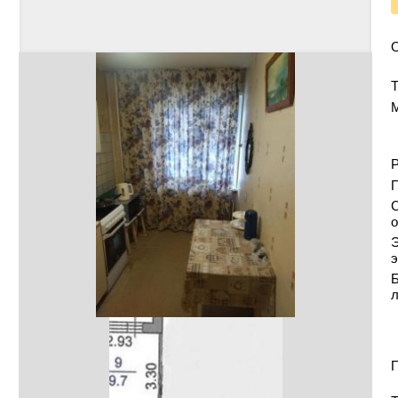
Т
Р
С
о
Э
э
Б
П